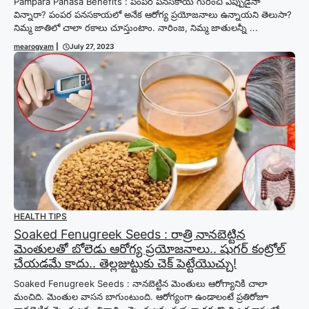
Pampara Panasa Benefits : పంపర పనసకాయ గురించి ఎప్పుడైనా
విన్నారా? పంపర పనసకాయలో అనేక ఆరోగ్య ప్రయోజనాలు ఉన్నాయని తెలుసా?
నిమ్మ జాతిలో చాలా రకాలు చూస్తుంటాం. నారింజ, నిమ్మ జాతులన్నీ ...
mearogyam
|
July 27, 2023
HEALTH TIPS
Soaked Fenugreek Seeds : రాత్రి నానబెట్టిన
మెంతులతో బోలెడు ఆరోగ్య ప్రయోజనాలు.. షుగర్ కంట్రోల్
చేయడమే కాదు.. తెల్లజుట్టుకు చెక్ పెట్టేయొచ్చు!
Soaked Fenugreek Seeds : నానబెట్టిన మెంతులు ఆరోగ్యానికి చాలా
మంచిది. మెంతుల వాసన బాగుంటుంది. ఆరోగ్యంగా ఉండాలంటే ప్రతిరోజూ