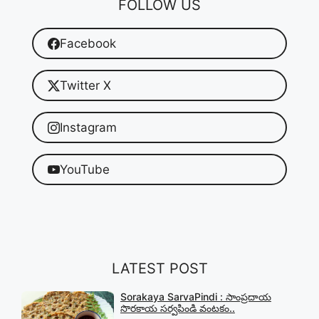
FOLLOW US
Facebook
Twitter X
Instagram
YouTube
LATEST POST
Sorakaya SarvaPindi : సాంప్రదాయ
సొరకాయ సర్వపిండి వంటకం..