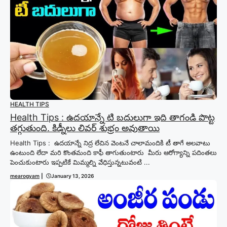
HEALTH TIPS
Health Tips : ఉదయాన్నే టి బదులుగా ఇది తాగండి పొట్ట
తగ్గుతుంది. కిడ్నీలు లివర్ శుభ్రం అవుతాయి
Health Tips : ఉదయాన్నే నిద్ర లేచిన వెంటనే చాలామందికి టీ తాగే అలవాటు
ఉంటుంది లేదా మరి కొంతమంది కాఫీ తాగుతుంటారు మీరు ఆరోగ్యాన్ని పదింతలు
పెంచుకుంటారు ఇప్పటికే మిమ్మల్ని వేధిస్తున్నటువంటి ...
mearogyam
|
January 13, 2026