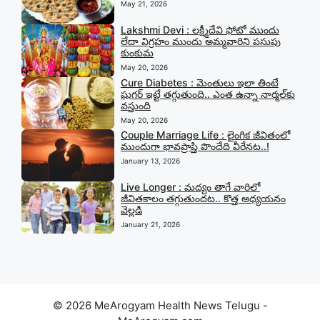
May 21, 2026
Lakshmi Devi : లక్ష్మీదేవి ఫోటో ముందు
లేదా విగ్రహం ముందు అమ్మవారిని పసుపు
కుంకుమ
May 20, 2026
Cure Diabetes : మెంతులు ఇలా తింటే
షుగర్ ఇట్టే తగ్గుతుంది.. ఎంత ఉన్నా నార్మల్‍కు
వస్తుంది
May 20, 2026
Couple Marriage Life : లైంగిక జీవితంలో
ముందుగా భావప్రాప్తి పొందేది వీరేనట..!
January 13, 2026
Live Longer : మద్యం తాగే వారిలో
జీవితకాలం తగ్గుతుందట.. కొత్త అధ్యయనం
వెల్లడి
January 21, 2026
© 2026 MeArogyam Health News Telugu -