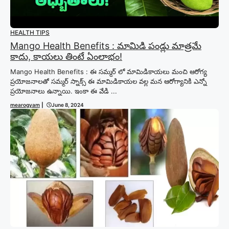
HEALTH TIPS
Mango Health Benefits : మామిడి పండ్లు మాత్రమే
కాదు, కాయలు తింటే ఏంలాభం!
Mango Health Benefits : ఈ సమ్మర్ లో మామిడికాయలు మంచి ఆరోగ్య
ప్రయోజనాలతో సమ్మర్ స్నాక్స్ ఈ మామిడికాయల వల్ల మన ఆరోగ్యానికి ఎన్నో
ప్రయోజనాలు ఉన్నాయి. ఇంకా ఈ వేడి ...
mearogyam
|
June 8, 2024