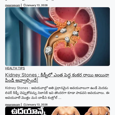
mearogyam
|
January 13, 2026
HEALTH TIPS
Kidney Stones : కిడ్నీలో ఎంత పెద్ద కంకర రాయి అయినా
పిండి అవ్వాల్సిందే|
Kidney Stones : అవయవాల్లో అతి ప్రధానమైన అవయవాలుగా ఉండే మెదడు
లివర్ కిడ్నీ చెప్పుకోవచ్చు నిజానికి ఇవి తొందరగా కూడా పాడవని అవయవాలు. ఈ
అవయవాలే మొత్తం మన బాడీని కంట్రోల్ ...
mearogyam
|
January 13, 2026