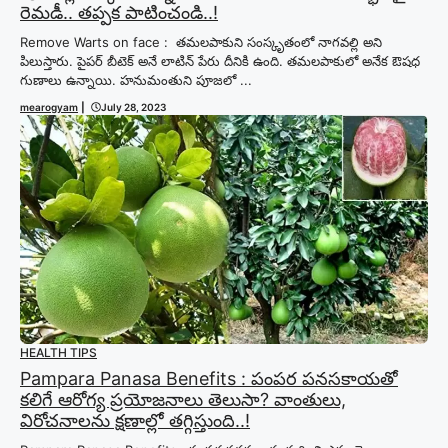
రెమడీ.. తప్పక పాటించండి..!
Remove Warts on face : తమలపాకుని సంస్కృతంలో నాగవల్లి అని
పిలుస్తారు. పైపర్ బీటెక్ అనే లాటిన్ పేరు దీనికి ఉంది. తమలపాకులో అనేక ఔషధ
గుణాలు ఉన్నాయి. హనుమంతుని పూజలో ...
mearogyam
|
July 28, 2023
HEALTH TIPS
Pampara Panasa Benefits : పంపర పనసకాయతో
కలిగే ఆరోగ్య ప్రయోజనాలు తెలుసా? వాంతులు,
విరోచనాలను క్షణాల్లో తగ్గిస్తుంది..!