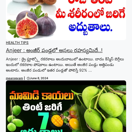
HEALTH TIPS
Anjeer : అంజీర్ పండ్లలో అసలు రహస్యమిదే..!
Anjeer : డ్రై ఫ్రూట్స్లో రకరకాలు అందుబాటులో ఉంటాయి. బాదం కిస్మిస్ బెర్రీలు
ఇందులో రకరకాల పోషకాలు ఉంటాయి. అయితే అంజీర పండ్లు అత్తిపండు
అంటారు. అంజీర పండులో ఇతర పండ్లతో పోలిస్తే 92% ...
mearogyam
|
June 8, 2024