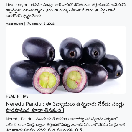
Live Longer : తరచూ మద్యం తాగే వారిలో జీవితకాలం తగ్గుతుందని అమెరికన్
శాస్త్రవేత్తలు చెబుతున్నారు. క్రమంగా మద్యం తీసుకునే వారు 90 ఏళ్లు దాటి
బతకలేరని స్పష్టంచేశారు.
mearogyam
|
January 13, 2026
HEALTH TIPS
Neredu Pandu : ఈ 3వ్యాధులు ఉన్నవారు నేరేడు పండ్లు
పొరపాటున కూడా తినకండి !
Neredu Pandu : మనకు కలిగే రకరకాల అనారోగ్య సమస్యలను ప్రకృతిలో
లభించే చాలా పండ్ల ద్వారా తగ్గించుకోవచ్చు అలాంటి పనులలో నేరేడు పండ్లు అతి
శ్రేయోదాయకమైనవి నేరేడు పండ్ల వల్ల మనకు కలిగే ...