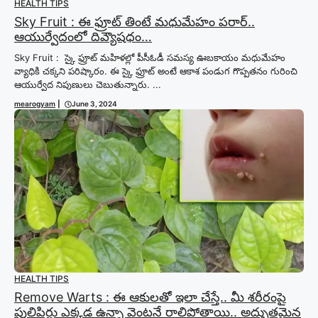
HEALTH TIPS
Sky Fruit : ఈ ఫ్రూట్ తింటే మధుమేహం పరార్..
ఆయుర్వేదంలో దివ్యౌషధం…
Sky Fruit : స్కై ఫ్రూట్ మహిళల్లో పీసీఓడీ సమస్య ఊబకాయం మధుమేహం
వ్యాధికి చక్కని పరిష్కారం. ఈ స్కై ఫ్రూట్ అంటే ఆకాశ పండుగ గొప్పతనం గురించి
ఆయుర్వేద నిపుణులు చెబుతున్నారు. ...
mearogyam
|
June 3, 2024
HEALTH TIPS
Remove Warts : ఈ ఆకులతో ఇలా చేస్తే.. మీ శరీరంపై
పులిపిర్లు ఎక్కడ ఉన్నా వెంటనే రాలిపోతాయి.. అద్భుతమైన