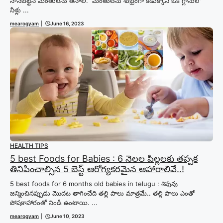
నానబెట్టిన మెంతులను తినాలి. మెంతులను శుభ్రంగా కడుక్కొని ఒక గ్లాసులో
నీళ్లు ...
mearogyam
|
June 16, 2023
HEALTH TIPS
5 best Foods for Babies : 6 నెలల పిల్లలకు తప్పక
తినిపించాల్సిన 5 బెస్ట్ ఆరోగ్యకరమైన ఆహారాలివే..!
5 best foods for 6 months old babies in telugu : శివువు
జన్మించినప్పుడు మొదట తాగించేది తల్లి పాలు మాత్రమే.. తల్లి పాలు ఎంతో
పోషకాహారంతో నిండి ఉంటాయి. ...
mearogyam
|
June 10, 2023