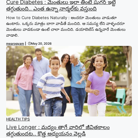
Cure Diabetes : మెంతులు ఇలా తింటే షుగర్ ఇట్టే
తగ్గుతుంది.. ఎంత ఉన్నా నార్మల్‍కు వస్తుంది
How to Cure Diabetes Naturally : అందరూ మెంతులు వాడుతూ
ఉంటారు. ఒక్కరు మాత్రం బాగా వాడితే మంచిది. ఆ సమస్య లేని వాళ్ళందరూ
మెంతులు వాడకుండా ఉంటే చాలా మంచిది. డయాబెటిస్ ఉన్నవారే మెంతులు
వాడాలి.
mearogyam
|
May 20, 2026
HEALTH TIPS
Live Longer : మద్యం తాగే వారిలో జీవితకాలం
తగ్గుతుందట.. కొత్త అధ్యయనం వెల్లడి