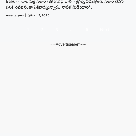
Babu) గారాల పట్టి సితార (Sitara)పై భారీగా ట్రోల్స్ నడుస్తోంది. సితార చేసిన
పనికి నెటిజన్లంతా ఏకిపారేస్తున్నారు. సోషల్ మీడియాలో ...
mearogyam
|
April 9, 2023
1
2
3
…
6
Next
---Advertisement---