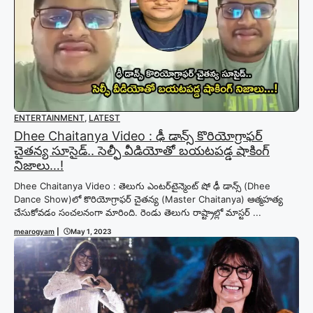
ENTERTAINMENT
,
LATEST
Dhee Chaitanya Video : ఢీ డాన్స్ కొరియోగ్రాఫర్
చైతన్య సూసైడ్.. సెల్ఫీ వీడియోతో బయటపడ్డ షాకింగ్
నిజాలు…!
Dhee Chaitanya Video : తెలుగు ఎంటర్‌టైన్మెంట్ షో ఢీ డాన్స్ (Dhee
Dance Show)లో కొరియోగ్రాఫర్ చైతన్య (Master Chaitanya) ఆత్మహత్య
చేసుకోవడం సంచలనంగా మారింది. రెండు తెలుగు రాష్ట్రాల్లో మాస్టర్ ...
mearogyam
|
May 1, 2023