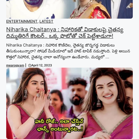
ENTERTAINMENT
,
LATEST
Niharika Chaitanya : నిహారికతో విడాకులపై చైతన్య
దిమ్మతిరిగే కౌంటర్.. ఒక్క ఫొటోతో చెక్ పెట్టేశాడుగా!
Niharika Chaitanya : నిహారిక కొణిదెల, చెైతన్య జొన్నగడ్డ విడాకులు
తీసుకుంటున్నారా? సోషల్ మీడియాలో ఇదే హాట్ టాపిక్ నడుస్తోంది. పెళ్లి అయిన
కొత్తలో నిహారిక, చైతన్య చాలా అనోన్యంగా ఉండేవారు. మధ్యలో ...
mearogyam
|
April 12, 2023