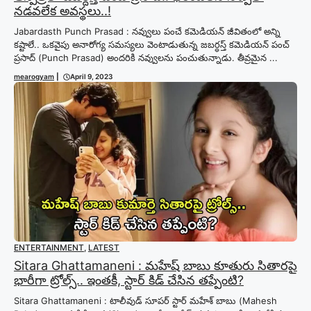
నడవలేక అవస్థలు..!
Jabardasth Punch Prasad : నవ్వులు పంచే కమెడియన్ జీవితంలో అన్ని
కష్టాలే.. ఒకవైపు అనారోగ్య సమస్యలు వెంటాడుతున్న జబర్ధస్త్ కమెడియన్ పంచ్
ప్రసాద్ (Punch Prasad) అందరికి నవ్వులను పంచుతున్నాడు. తీవ్రమైన ...
mearogyam
|
April 9, 2023
ENTERTAINMENT
,
LATEST
Sitara Ghattamaneni : మహేష్ బాబు కూతురు సితారపై
భారీగా ట్రోల్స్.. ఇంతకీ, స్టార్ కిడ్‌ చేసిన తప్పేంటి?
Sitara Ghattamaneni : టాలీవుడ్ సూపర్ స్టార్ మహేశ్ బాబు (Mahesh