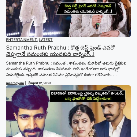
ENTERTAINMENT
,
LATEST
Samantha Ruth Prabhu : కొత్త బెస్ట్ ఫ్రెండ్ ఎవరో
చెప్పగానే సమంతకు యువకుడి వార్నింగ్..!
Samantha Ruth Prabhu : సమంత.. శాకుంతలం మూవీతో తెలుగు ప్రేక్షకుల
ముందుకు వచ్చింది. శాకుంతలం సినిమాను పాన్ ఇండియాగా ఐదు భాషల్లో
విడుదలైంది. ఇప్పటికే సమంత సినిమా ప్రమోషన్లలో బిజీగా గడిపేశారు. ...
mearogyam
|
April 12, 2023