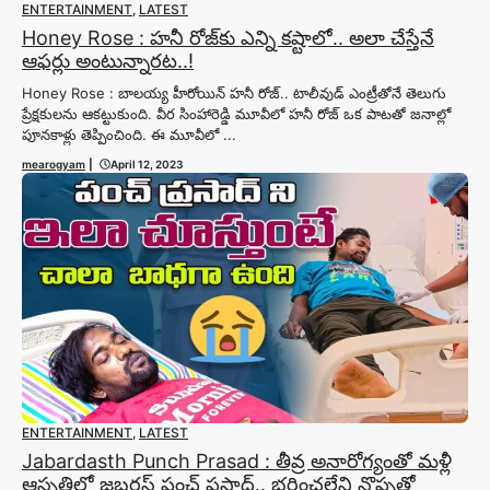
ENTERTAINMENT
,
LATEST
Honey Rose : హనీ రోజ్‌కు ఎన్ని కష్టాలో.. అలా చేస్తేనే
ఆఫర్లు అంటున్నారట..!
Honey Rose : బాలయ్య హీరోయిన్ హనీ రోజ్‌.. టాలీవుడ్ ఎంట్రీతోనే తెలుగు
ప్రేక్షకులను ఆకట్టుకుంది. వీర సింహారెడ్డి మూవీలో హనీ రోజ్ ఒక పాటతో జనాల్లో
పూనకాళ్లు తెప్పించింది. ఈ మూవీలో ...
mearogyam
|
April 12, 2023
ENTERTAINMENT
,
LATEST
Jabardasth Punch Prasad : తీవ్ర అనారోగ్యంతో మళ్లీ
ఆస్పత్రిలో జబర్దస్త్ పంచ్ ప్రసాద్.. భరించలేని నొప్పతో