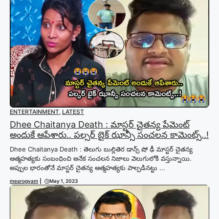
ENTERTAINMENT
,
LATEST
Dhee Chaitanya Death : మాస్టర్ చైతన్య పేమెంట్
అందుకే ఆపేశారు.. పల్సర్ బైక్ ఝాన్సీ సంచలన కామెంట్స్..!
Dhee Chaitanya Death : తెలుగు బుల్లితెర డాన్స్ షో ఢీ మాస్టర్ చైతన్య
ఆత్మహత్యకు సంబంధించి అనేక సంచలన నిజాలు వెలుగులోకి వస్తున్నాయి.
అప్పుల భారంతోనే మాస్టర్ చైతన్య ఆత్మహత్యకు పాల్పడినట్టు ...
mearogyam
|
May 1, 2023