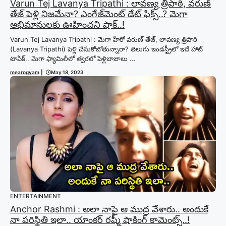
Varun Tej Lavanya Tripathi : లావణ్య త్రిపాఠి, వరుణ్‌
తేజ్ పెళ్లి నిజమేనా? ఎంగేజ్‌మెంట్ డేట్ ఫిక్స్..? మెగా
అభిమానులకు ఊహించని షాక్..!
Varun Tej Lavanya Tripathi : మెగా హీరో వరుణ్ తేజ్, లావణ్య త్రిపాఠి
(Lavanya Tripathi) పెళ్లి చేసుకోబోతున్నారా? తెలుగు ఇండస్ట్రీలో ఇదే హాట్
టాపిక్.. మెగా ఫ్యామిలీలో త్వరలో పెళ్లిబాజాలు ...
mearogyam
|
May 18, 2023
ENTERTAINMENT
Anchor Rashmi : అలా నాపై ఆ ముద్ర వేశారు.. అందుకే
నా పరిస్థితి ఇలా.. యాంకర్ రష్మీ షాకింగ్ కామెంట్స్..!