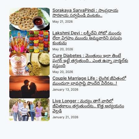
Sorakaya SarvaPindi : సాంప్రదాయ
సొరకాయ సర్వపిండి వంటకం..
May 21, 2026
Lakshmi Devi : లక్ష్మీదేవి ఫోటో ముందు
లేదా విగ్రహం ముందు అమ్మవారిని పసుపు
కుంకుమ
May 20, 2026
Cure Diabetes : మెంతులు ఇలా తింటే
షుగర్ ఇట్టే తగ్గుతుంది.. ఎంత ఉన్నా నార్మల్‍కు
వస్తుంది
May 20, 2026
Couple Marriage Life : లైంగిక జీవితంలో
ముందుగా భావప్రాప్తి పొందేది వీరేనట..!
January 13, 2026
Live Longer : మద్యం తాగే వారిలో
జీవితకాలం తగ్గుతుందట.. కొత్త అధ్యయనం
వెల్లడి
January 21, 2026