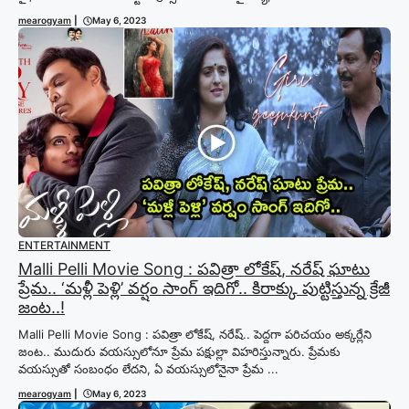
mearogyam
|
May 6, 2023
ENTERTAINMENT
Malli Pelli Movie Song : పవిత్రా లోకేష్‌, నరేష్ ఘాటు
ప్రేమ.. ‘మళ్లీ పెళ్లి’ వర్షం సాంగ్ ఇదిగో.. కిరాక్కు పుట్టిస్తున్న క్రేజీ
జంట..!
Malli Pelli Movie Song : పవిత్రా లోకేష్, నరేష్.. పెద్దగా పరిచయం అక్కర్లేని
జంట.. ముదురు వయస్సులోనూ ప్రేమ పక్షుల్లా విహరిస్తున్నారు. ప్రేమకు
వయస్సుతో సంబంధం లేదని, ఏ వయస్సులోనైనా ప్రేమ ...
mearogyam
|
May 6, 2023