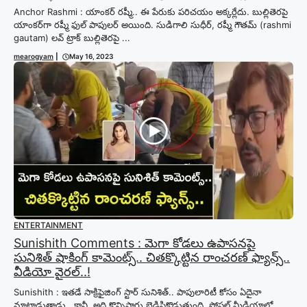
Anchor Rashmi : యాంకర్ రష్మీ.. ఈ పేరుకు పరిచయం అక్కర్లేదు. బుల్లితెరపై
యాంకర్‌గా రష్మీ ఫుల్ పాపులర్ అయింది. సుడిగాలి సుధీర్, రష్మీ గౌతమ్ (rashmi
gautam) లవ్ ట్రాక్ బుల్లితెరపై ...
mearogyam
|
May 16, 2023
ENTERTAINMENT
Sunishith Comments : మెగా కోడలు ఉపాసనపై
సునిశిత్ షాకింగ్ కామెంట్స్.. చితక్కొట్టిన రాంచరణ్ ఫ్యాన్స్..
వీడియో వైరల్..!
Sunishith : ఇతడే సాక్రిఫైజింగ్ స్టార్ సునిశిత్.. పాపులారిటీ కోసం ఏదైనా
మాట్లాడుతాడు.. కానీ, అది కొన్నిసార్లు బెడిసికొడుతుంది. సోషల్ మీడియాలో,