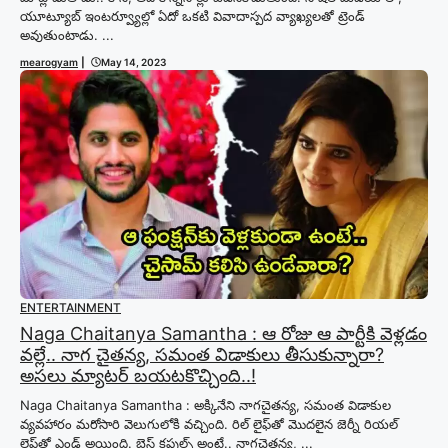
యూట్యూబ్ ఇంటర్వ్యూల్లో ఏదో ఒకటి వివాదాస్పద వ్యాఖ్యలతో ట్రెండ్
అవుతుంటాడు. ...
mearogyam
|
May 14, 2023
ENTERTAINMENT
Naga Chaitanya Samantha : ఆ రోజు ఆ పార్టీకి వెళ్లడం
వల్లే.. నాగ చైతన్య, సమంత విడాకులు తీసుకున్నారా?
అసలు మ్యాటర్ బయటకొచ్చింది..!
Naga Chaitanya Samantha : అక్కినేని నాగచైతన్య, సమంత విడాకుల
వ్యవహారం మరోసారి వెలుగులోకి వచ్చింది. రిల్ లైఫ్‌తో మొదలైన జెర్నీ రియల్
లైఫ్‌తో ఎండ్ అయింది. బెస్ట్ కపుల్స్ అంటే.. నాగచైతన్య, ...