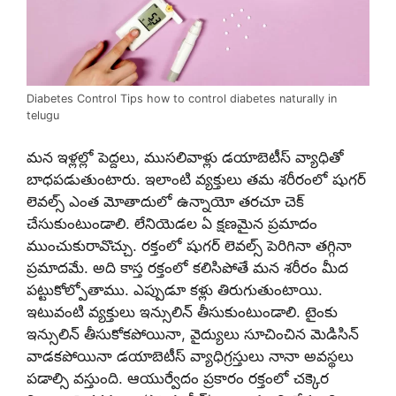
Diabetes Control Tips how to control diabetes naturally in
telugu
మన ఇళ్లల్లో పెద్దలు, ముసలివాళ్లు డయాబెటీస్ వ్యాధితో
బాధపడుతుంటారు. ఇలాంటి వ్యక్తులు తమ శరీరంలో షుగర్
లెవల్స్ ఎంత మోతాదులో ఉన్నాయో తరచూ చెక్
చేసుకుంటుండాలి. లేనియెడల ఏ క్షణమైన ప్రమాదం
ముంచుకురావొచ్చు. రక్తంలో షుగర్ లెవల్స్ పెరిగినా తగ్గినా
ప్రమాదమే. అది కాస్త రక్తంలో కలిసిపోతే మన శరీరం మీద
పట్టుకోల్పోతాము. ఎప్పుడూ కళ్లు తిరుగుతుంటాయి.
ఇటువంటి వ్యక్తులు ఇన్సులిన్ తీసుకుంటుండాలి. టైంకు
ఇన్సులిన్ తీసుకోకపోయినా, వైద్యులు సూచించిన మెడిసిన్
వాడకపోయినా డయాబెటీస్ వ్యాధిగ్రస్తులు నానా అవస్థలు
పడాల్సి వస్తుంది. ఆయుర్వేదం ప్రకారం రక్తంలో చక్కెర