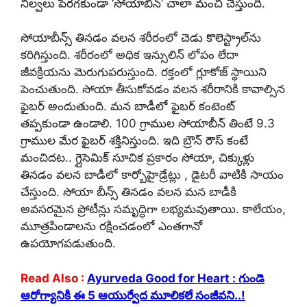
నిల్వలు పెరగకుండా ‘సోయాబీన్’ చాలా మంచి చేస్తుంది.
సోయాబీన్స్ తినడం వలన శరీరంలో చెడు కొలెస్ట్రాల్‌ను
కరిగిస్తుంది. శరీరంలో అధిక ఇన్సులిన్ లోపం లేదా
జీవక్రియను మెరుగుపరుస్తుంది. రక్తంలో గ్లూకోజ్ స్థాయిని
పెంచుతుంది. సోయా తీసుకోవడం వలన శరీరానికి కావాల్సిన
ఫైబర్ అందుతుంది. మన బాడీలో ఫైబర్ కంటెంట్
తప్పకుండా ఉండాలి. 100 గ్రాముల సోయాబీన్ తింటే 9.3
గ్రాముల మేర ఫైబర్ శక్తినిస్తుంది. ఇది బ్రౌన్ రౌస్ కంటే
మంచిదట.. గ్లైసెమిక్ సూచిక ప్రకారం సోయా, చిక్కుళ్లు
తినడం వలన బాడీలో కార్బోహైడ్రేట్లు , డైటరీ వాటికి సాయం
చేస్తుంది. సోయా బీన్స్ తినడం వలన మన బాడీకి
అవసరమైన ప్రోటీన్లు సమృద్ధిగా లభ్యమవుతాయి. కాలేయం,
మూత్రపిండాలను రక్షించడంలో ఎంతగానో
ఉపయోగపడుతుంది.
Read Also :
Ayurveda Good for Heart : గుండె
ఆరోగ్యానికి ఈ 5 ఆయుర్వేద మూలికలే సంజీవని..!