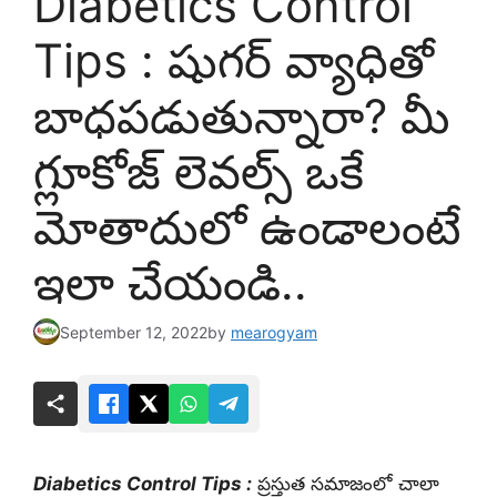
Diabetics Control
Tips : షుగర్ వ్యాధితో
బాధపడుతున్నారా? మీ
గ్లూకోజ్ లెవల్స్ ఒకే
మోతాదులో ఉండాలంటే
ఇలా చేయండి..
September 12, 2022
by
mearogyam
Diabetics Control Tips :
ప్రస్తుత సమాజంలో చాలా