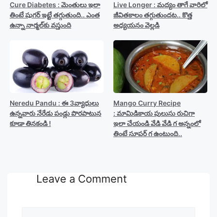
Cure Diabetes : మెంతులు ఇలా
Live Longer : మద్యం తాగే వారిలో
తింటే షుగర్ ఇట్టే తగ్గుతుంది.. ఎంత
జీవితకాలం తగ్గుతుందట.. కొత్త
ఉన్నా నార్మల్‍కు వస్తుంది
అధ్యయనం వెల్లడి
Neredu Pandu : ఈ 3వ్యాధులు
Mango Curry Recipe
ఉన్నవారు నేరేడు పండ్లు పొరపాటున
: మామిడికాయ పులుసు రుచిగా
కూడా తినకండి !
ఇలా చేయండి వేడి వేడి గ అన్నంలో
తింటే సూపర్ గ ఉంటుంది..
Leave a Comment
Comment