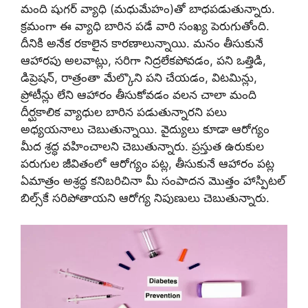
మంది షుగర్ వ్యాధి (మధుమేహం)తో బాధపడుతున్నారు.
క్రమంగా ఈ వ్యాధి బారిన పడే వారి సంఖ్య పెరుగుతోంది.
దీనికి అనేక రకాలైన కారణాలున్నాయి. మనం తీసుకునే
ఆహారపు అలవాట్లు, సరిగా నిద్రలేకపోవడం, పని ఒత్తిడి,
డిప్రెషన్, రాత్రంతా మేల్కొని పని చేయడం, విటమిన్లు,
ప్రోటీన్లు లేని ఆహారం తీసుకోవడం వలన చాలా మంది
దీర్ఘకాలిక వ్యాధుల బారిన పడుతున్నారని పలు
అధ్యయనాలు చెబుతున్నాయి. వైద్యులు కూడా ఆరోగ్యం
మీద శ్రద్ధ వహించాలని చెబుతున్నారు. ప్రస్తుత ఉరుకుల
పరుగుల జీవితంలో ఆరోగ్యం పట్ల, తీసుకునే ఆహారం పట్ల
ఏమాత్రం అశ్రద్ధ కనిబరిచినా మీ సంపాదన మొత్తం హాస్పిటల్
బిల్స్‌కే సరిపోతాయని ఆరోగ్య నిపుణులు చెబుతున్నారు.