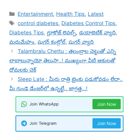
Categories
Entertainment
,
Health Tips
,
Latest
Tags
control diabetes
,
Diabetes Control Tips
,
Diabetes Tips
,
గ్లూకోజ్ లెవల్స్
,
డయాబెటిక్ వ్యాధి
,
మధుమేహం
,
షుగర్ కంట్రోల్
,
షుగర్ వ్యాధి
Talambralu Chettu : తలంబ్రాల చెట్టుతో ఎన్ని
లాభాలున్నాయో తెలుసా..! ముఖ్యంగా వీటి ఆకులతో
దోమలకు చెక్
Sleep Late : మీరు రాత్రి టైంకు పడుకోవడం లేదా..
మీ గుండె డేంజర్‌లో ఉన్నట్టే.. జాగ్రత్త…!
Join WhatsApp
Join Now
Join Telegram
Join Now