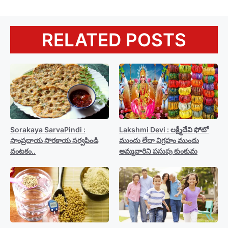
RELATED POSTS
Sorakaya SarvaPindi :
Lakshmi Devi : లక్ష్మీదేవి ఫోటో
సాంప్రదాయ సొరకాయ సర్వపిండి
ముందు లేదా విగ్రహం ముందు
వంటకం..
అమ్మవారిని పసుపు కుంకుమ