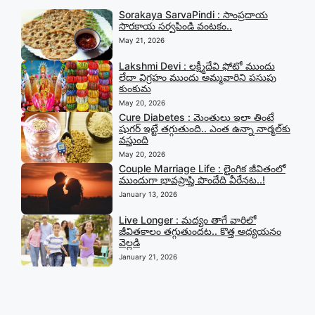
Sorakaya SarvaPindi : సాంప్రదాయ
సొరకాయ సర్వపిండి వంటకం..
May 21, 2026
Lakshmi Devi : లక్ష్మీదేవి ఫోటో ముందు
లేదా విగ్రహం ముందు అమ్మవారిని పసుపు
కుంకుమ
May 20, 2026
Cure Diabetes : మెంతులు ఇలా తింటే
షుగర్ ఇట్టే తగ్గుతుంది.. ఎంత ఉన్నా నార్మల్‍కు
వస్తుంది
May 20, 2026
Couple Marriage Life : లైంగిక జీవితంలో
ముందుగా భావప్రాప్తి పొందేది వీరేనట..!
January 13, 2026
Live Longer : మద్యం తాగే వారిలో
జీవితకాలం తగ్గుతుందట.. కొత్త అధ్యయనం
వెల్లడి
January 21, 2026