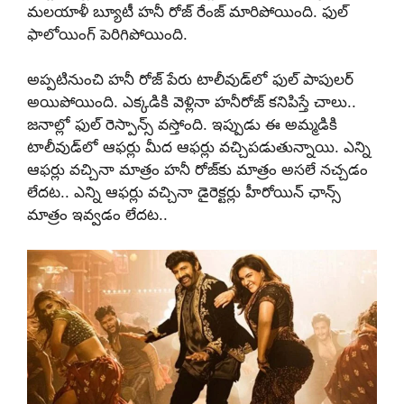
మలయాళీ బ్యూటీ హనీ రోజ్ రేంజ్ మారిపోయింది. ఫుల్
ఫాలోయింగ్ పెరిగిపోయింది.
అప్పటినుంచి హనీ రోజ్ పేరు టాలీవుడ్‌లో ఫుల్ పాపులర్
అయిపోయింది. ఎక్కడికి వెళ్లినా హనీరోజ్ కనిపిస్తే చాలు..
జనాల్లో ఫుల్ రెస్పాన్స్ వస్తోంది. ఇప్పుడు ఈ అమ్మడికి
టాలీవుడ్‌లో ఆఫర్లు మీద ఆఫర్లు వచ్చిపడుతున్నాయి. ఎన్ని
ఆఫర్లు వచ్చినా మాత్రం హనీ రోజ్‌కు మాత్రం అసలే నచ్చడం
లేదట.. ఎన్ని ఆఫర్లు వచ్చినా డైరెక్టర్లు హీరోయిన్ ఛాన్స్
మాత్రం ఇవ్వడం లేదట..