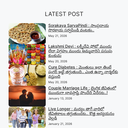
LATEST POST
Sorakaya SarvaPindi : సాంప్రదాయ
సొరకాయ సర్వపిండి వంటకం..
May 21, 2026
Lakshmi Devi : లక్ష్మీదేవి ఫోటో ముందు
లేదా విగ్రహం ముందు అమ్మవారిని పసుపు
కుంకుమ
May 20, 2026
Cure Diabetes : మెంతులు ఇలా తింటే
షుగర్ ఇట్టే తగ్గుతుంది.. ఎంత ఉన్నా నార్మల్‍కు
వస్తుంది
May 20, 2026
Couple Marriage Life : లైంగిక జీవితంలో
ముందుగా భావప్రాప్తి పొందేది వీరేనట..!
January 13, 2026
Live Longer : మద్యం తాగే వారిలో
జీవితకాలం తగ్గుతుందట.. కొత్త అధ్యయనం
వెల్లడి
January 21, 2026