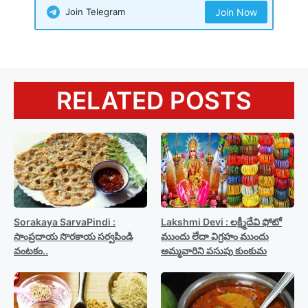
Join Telegram
Join Now
RELATED POSTS
Sorakaya SarvaPindi :
Lakshmi Devi : లక్ష్మీదేవి ఫోటో
సాంప్రదాయ సొరకాయ సర్వపిండి
ముందు లేదా విగ్రహం ముందు
వంటకం..
అమ్మవారిని పసుపు కుంకుమ