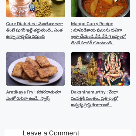
Cure Diabetes : మెంతులు ఇలా
Mango Curry Recipe
తింటే షుగర్ ఇట్టే తగ్గుతుంది.. ఎంత
: మామిడికాయ పులుసు రుచిగా
ఉన్నా నార్మల్‍కు వస్తుంది
ఇలా చేయండి వేడి వేడి గ అన్నంలో
తింటే సూపర్ గ ఉంటుంది..
Aratikaya Fry : కరకరలాడుతూ
Dakshinamurthy : మేధా
ఎంతో రుచిగా ఉండే.. స్నాక్స్
సంపత్తికి మంత్రం.. ప్రతి ఇంట్లో
ఐశ్వర్య ప్రాప్తి కలగాలంటే..
Leave a Comment