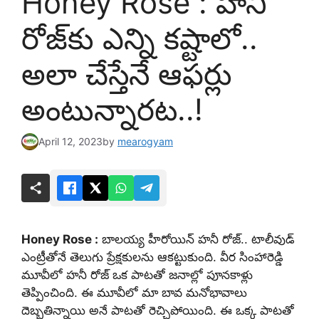
Honey Rose : హనీ
రోజ్‌కు ఎన్ని కష్టాలో..
అలా చేస్తేనే ఆఫర్లు
అంటున్నారట..!
April 12, 2023
by
mearogyam
Honey Rose :
బాలయ్య హీరోయిన్ హనీ రోజ్‌.. టాలీవుడ్
ఎంట్రీతోనే తెలుగు ప్రేక్షకులను ఆకట్టుకుంది. వీర సింహారెడ్డి
మూవీలో హనీ రోజ్ ఒక పాటతో జనాల్లో పూనకాళ్లు
తెప్పించింది. ఈ మూవీలో మా బావ మనోభావాలు
దెబ్బతిన్నాయి అనే పాటతో రెచ్చిపోయింది. ఈ ఒక్క పాటతో