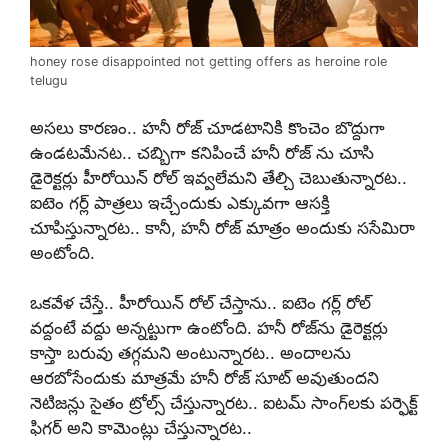
honey rose disappointed not getting offers as heroine role
telugu
అసలు కారణం.. హనీ రోజ్ చూడటానికి కొంచెం బొద్దుగా
ఉండటమేనట.. చబ్బిగా కనిపించే హనీ రోజ్ ను చూసి
డైరెక్టర్లు హీరోయిన్ రోల్ ఇవ్వలేమని తేల్చి చెబుతున్నారట..
ఐటెం గర్ల్ పాత్రలు ఇచ్చేందుకు ఎక్కువగా ఆసక్తి
చూపిస్తున్నారట.. కానీ, హనీ రోజ్ మాత్రం అందుకు ససేమిరా
అంటోంది.
ఒకవేళ చేస్తే.. హీరోయిన్ రోల్ చేస్తాను.. ఐటెం గర్ల్ రోల్
వద్దంటే వద్దు అన్నట్టుగా ఉంటోంది. హనీ రోజ్‌ను డైరెక్టర్లు
కాస్తా బరువు తగ్గమని అంటున్నారట.. అందాలను
ఆరబోసేందుకు మాత్రమే హనీ రోజ్ సూట్ అవుతుందని
నెటిజన్లు సైతం ట్రోల్స్ చేస్తున్నారట.. ఐటమ్ సాంగ్‌లకు పర్ఫెక్ట్
ఫిగర్ అని కామెంట్లు చేస్తున్నారట..