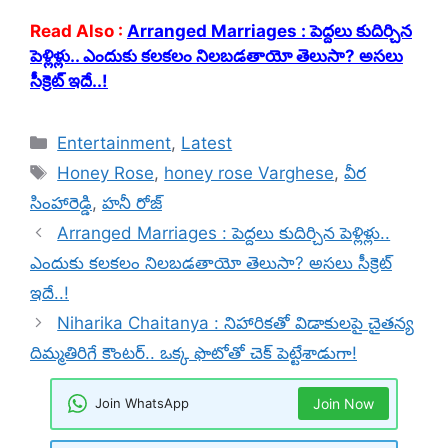
Read Also :
Arranged Marriages : పెద్దలు కుదిర్చిన
పెళ్లిళ్లు.. ఎందుకు కలకలం నిలబడతాయో తెలుసా? అసలు
సీక్రెట్ ఇదే..!
Categories
Entertainment
,
Latest
Tags
Honey Rose
,
honey rose Varghese
,
వీర
సింహారెడ్డి
,
హనీ రోజ్‌
Arranged Marriages : పెద్దలు కుదిర్చిన పెళ్లిళ్లు..
ఎందుకు కలకలం నిలబడతాయో తెలుసా? అసలు సీక్రెట్
ఇదే..!
Niharika Chaitanya : నిహారికతో విడాకులపై చైతన్య
దిమ్మతిరిగే కౌంటర్.. ఒక్క ఫొటోతో చెక్ పెట్టేశాడుగా!
Join WhatsApp
Join Now