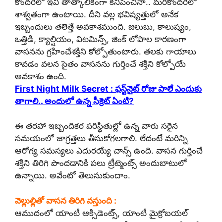
కొందరిలో ఇవి తాత్కాలికంగా కనిపించినా.. మరికొందరిలో
శాశ్వతంగా ఉంటాయి. దీని వల్ల భవిష్యత్తులో అనేక
ఇబ్బందులు తలెత్తే అవకాశముంది. జలుబు, కాలుష్యం,
ఒత్తిడి, క్యాల్షియం, విటమిన్స్, జింక్ లోపాల కారణంగా
వాసనను గ్రహించేశక్తిని కోల్పోతుంటారు. తలకు గాయాలు
కావడం వలన సైతం వాసనను గుర్తించే శక్తిని కోల్పోయే
అవకాశం ఉంది.
First Night Milk Secret : ఫస్ట్‌నైట్ రోజు పాలే ఎందుకు
తాగాలి.. అందులో ఉన్న సీక్రెట్ ఏంటి?
ఈ తరహా ఇబ్బందికర పరిస్థితుల్లో ఉన్న వారు సరైన
సమయంలో జాగ్రత్తలు తీసుకోగలగాలి. లేదంటే మరిన్ని
ఆరోగ్య సమస్యలు ఎదురయ్యే చాన్స్ ఉంది. వాసన గుర్తించే
శక్తిని తిరిగి పొందడానికి పలు ట్రీట్మెంట్స్ అందుబాటులో
ఉన్నాయి. అవేంటో తెలుసుకుందాం.
వెల్లుల్లితో వాసన తిరిగి వస్తుంది :
ఆముదంలో యాంటీ ఆక్సిడెంట్స్, యాంటీ మైక్రోబయల్