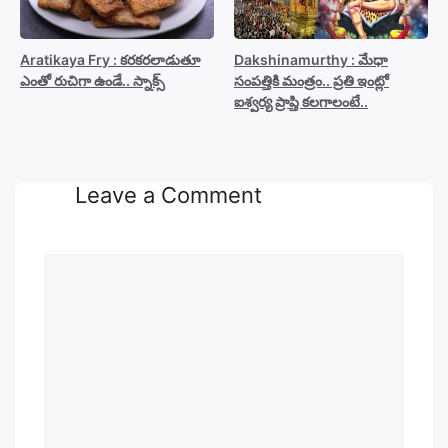
Aratikaya Fry : కరకరలాడుతూ
Dakshinamurthy : మేధా
ఎంతో రుచిగా ఉండే.. స్నాక్స్
సంపత్తికి మంత్రం.. ప్రతి ఇంట్లో
ఐశ్వర్య ప్రాప్తి కలగాలంటే..
Leave a Comment
Comment