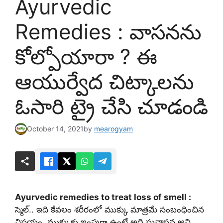
Ayurvedic
Remedies : వాస‌నను
కోల్పోయారా ? ఈ
ఆయుర్వేద చిట్కాలను
ఓసారి ట్రై చేసి చూడండి
October 14, 2021
by
mearogyam
Ayurvedic remedies to treat loss of smell :
స్మెల్.. ఇది కేవలం శరీరంలో ముక్కు మాత్రమే సంబంధించిన
విషయం. ముక్కుకు ఇంపుగా ఉంటే అది సువాసన అని