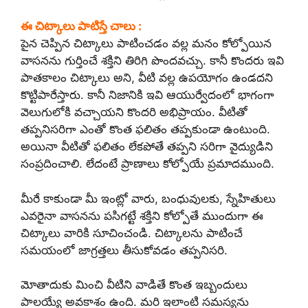
ఈ చిట్కాలు పాటిస్తే చాలు :
పైన చెప్పిన చిట్కాలు పాటించడం వల్ల మనం కోల్పోయిన
వాసనను గుర్తించే శక్తిని తిరిగి పొందవచ్చు. కానీ కొందరు ఇవి
పాతకాలం చిట్కాలు అని, వీటి వల్ల ఉపయోగం ఉండదని
కొట్టిపారేస్తారు. కానీ నిజానికి ఇవి ఆయుర్వేదంలో భాగంగా
వెలుగులోకి వచ్చాయని కొందరి అభిప్రాయం. వీటితో
తప్పనిసరిగా ఎంతో కొంత ఫలితం తప్పకుండా ఉంటుంది.
అయినా వీటితో ఫలితం లేకపోతే తప్పని సరిగా వైద్యుడిని
సంప్రదించాలి. లేదంటే ప్రాణాలు కోల్పోయే ప్రమాదముంది.
మీరే కాకుండా మీ ఇంట్లో వారు, బంధువులకు, స్నేహితులు
ఎవరైనా వాసనను పసిగట్టే శక్తిని కోల్పోతే ముందుగా ఈ
చిట్కాలు వారికి సూచించండి. చిట్కాలను పాటించే
సమయంలో జాగ్రత్తలు తీసుకోవడం తప్పనిసరి.
మోతాదుకు మించి వీటిని వాడితే కొంత ఇబ్బందులు
పాలయ్యే అవకాశం ఉంది. మరి ఇలాంటి సమస్యను