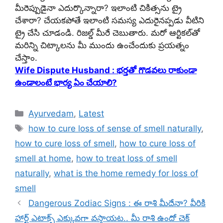
మీరెప్పుడైనా ఎదుర్కొన్నారా? ఇలాంటి చికిత్సను ట్రై
చేశారా? చేయకపోతే ఇలాంటి సమస్య ఎదురైనప్పడు వీటిని
ట్రై చేసి చూడండి. రిజల్డ్ మీరే చెబుతారు. మరో ఆర్టికల్‌తో
మరిన్ని చిట్కాలను మీ ముందు ఉంచేందుకు ప్రయత్నం
చేస్తాం.
Wife Dispute Husband : భర్తతో గొడవలు రాకుండా
ఉండాలంటే భార్య ఏం చేయాలి?
Categories
Ayurvedam
,
Latest
Tags
how to cure loss of sense of smell naturally
,
how to cure loss of smell
,
how to cure loss of
smell at home
,
how to treat loss of smell
naturally
,
what is the home remedy for loss of
smell
Dangerous Zodiac Signs : ఈ రాశి మీదేనా? వీరికి
హార్ట్ ఎటాక్స్ ఎక్కువగా వస్తాయట.. మీ రాశి ఉందో చెక్