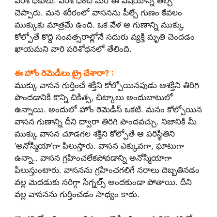
పరిశోధకులు. పరిశోధించి మరీ ఈ విషయాన్ని తేల్చి
చెప్పారు. మన శరీరంలో వాసనను పీల్చే గుణం కేవలం
ముక్కుకు మాత్రమే ఉంది. ఒక వేళ ఆ గుణాన్ని ముక్కు
కోల్పోతే కొద్ది సంవత్సరాల్లోనే సదురు వ్యక్తి మృతి చెందడం
ఖాయమని వారి పరిశోధనలో తేలింది.
ఈ హోం రెమెడీలు ట్రై చేశారా? :
ముక్కు వాసన గుర్తించే శక్తిని కోల్పోయినపుడు ఆశక్తిని తిరిగి
పొందడానికి కొన్ని చికిత్స, చిట్కాలు అందుబాటులో
ఉన్నాయి. అందులో హోం రెమెడీస్ ఒకటి. మనం కోల్పోయిన
వాసన గుణాన్ని దీని ద్వారా తిరిగి పొందవచ్చు. నిజానికి మీ
ముక్కు వాసన చూడగల శక్తిని కోల్పోతే ఆ పరిస్థితిని
‘అనోస్మియా’గా పిలుస్తారు. వాసన ఎక్కువగా, ఘాటుగా
ఉన్నా.. వాసన గ్రహించలేకపోవడాన్ని అనోస్మియాగా
పిలుస్తుంటారు. వాసనను గ్రహించగలిగే నరాలు దెబ్బతినడం
వల్ల మెదడుకు సరిగ్గా సిగ్నల్స్ అందకుండా పోతాయి. దీని
వల్ల వాసనను గుర్తించడం సాధ్యం కాదు.