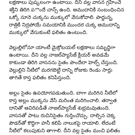
లక్షణాలు పుష్కలంగా ఉంటాయి. దీని వల్ల వాసన గ్రహించే
శక్తిని తిరిగి పొందే చాన్స్ ఉంది. ఆముదానికి సంబంధించిన
ఒక్కో నూనె చుక్కను ముక్కులో వేసుకోవాలి. పొద్దున్న,
రాత్రికి నిద్రపోయే సమయానికి ముందర చుక్క ఆముదాన్ని
ముక్కులో వేసుకుంటే ఫలితం ఉంటుంది.
వెల్లుల్లిలోనూ యాంటీ మైక్రోబయల్ లక్షణాలు సమృద్ధిగా
ఉంటాయి. దీని వల్ల నాజల్‌ప్యాసేజ్ క్లియర్ అవడమే
కాకుండా తిరిగి వాసనను సైతం పొందేలా హెల్ప్ చేస్తుంది.
వెల్లుల్లిని నీటిలో మరగబెట్టి దాన్ని రోజుకు రెండు సార్లు
తాగితే కాస్త ఫలితం కనిపిస్తుంది.
అల్లం సైతం ఉపయోగపడుతుంది. బాగా మరిగిన నీటిలో
కాస్త అల్లం ముక్కను వేసి మరింత మరిగించాలి. తర్వాత
దానితో ఆవిరిపడితే నాజల్‌ప్యాసేజ్ శుభ్రమవుతుంది.
వాసనతో పాటు రుచినిసైతం గుర్తించొచ్చు. దాల్చిన చెక్క
పౌడర్‌తో కొద్దిగా హనీ కలిపి నాలుకపై రాయాలి. లేదంటే
నీటిలో కలుపుకుని తాగాలి. దీని వల్ల సైతం మంచి ఫలితం