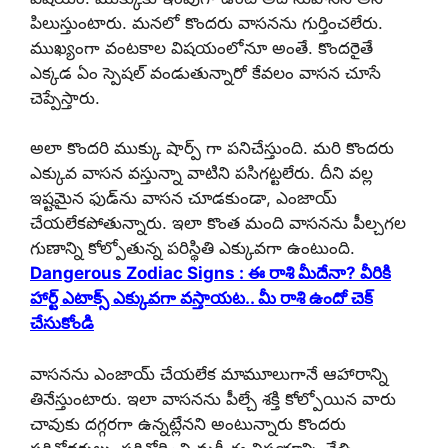
పిలుస్తుంటారు. మనలో కొందరు వాసనను గుర్తించలేరు.
ముఖ్యంగా వంటకాల విషయంలోనూ అంతే. కొందరైతే
ఎక్కడ ఏం స్పెషల్ వండుతున్నారో కేవలం వాసన చూసే
చెప్పేస్తారు.
అలా కొందరి ముక్కు షార్ప్ గా పనిచేస్తుంది. మరి కొందరు
ఎక్కువ వాసన వస్తున్నా వాటిని పసిగట్టలేరు. దీని వల్ల
ఇష్టమైన ఫుడ్‌ను వాసన చూడకుండా, ఎంజాయ్
చేయలేకపోతున్నారు. ఇలా కొంత మంది వాసనను పీల్చగల
గుణాన్ని కోల్పోతున్న పరిస్థితి ఎక్కువగా ఉంటుంది.
Dangerous Zodiac Signs : ఈ రాశి మీదేనా? వీరికి
హార్ట్ ఎటాక్స్ ఎక్కువగా వస్తాయట.. మీ రాశి ఉందో చెక్
చేసుకోండి
వాసనను ఎంజాయ్ చేయలేక మామూలుగానే ఆహారాన్ని
తినేస్తుంటారు. ఇలా వాసనను పీల్చే శక్తి కోల్పోయిన వారు
చావుకు దగ్గరగా ఉన్నట్లేనని అంటున్నారు కొందరు