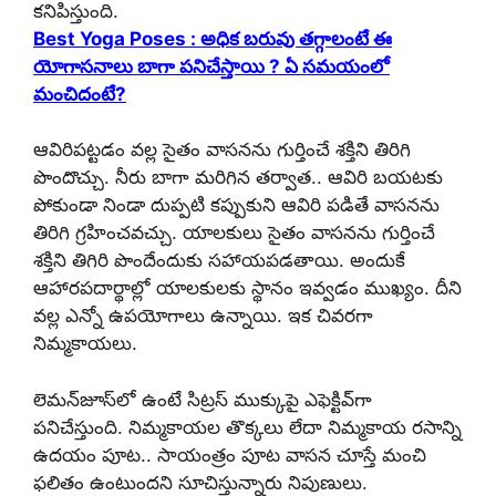
కనిపిస్తుంది.
Best Yoga Poses : అధిక బరువు తగ్గాలంటే ఈ
యోగాసనాలు బాగా పనిచేస్తాయి ? ఏ సమయంలో
మంచిదంటే?
ఆవిరిపట్టడం వల్ల సైతం వాసనను గుర్తించే శక్తిని తిరిగి
పొందొచ్చు. నీరు బాగా మరిగిన తర్వాత.. ఆవిరి బయటకు
పోకుండా నిండా దుప్పటి కప్పుకుని ఆవిరి పడితే వాసనను
తిరిగి గ్రహించవచ్చు. యాలకులు సైతం వాసనను గుర్తించే
శక్తిని తిగిరి పొందేందుకు సహాయపడతాయి. అందుకే
ఆహారపదార్థాల్లో యాలకులకు స్థానం ఇవ్వడం ముఖ్యం. దీని
వల్ల ఎన్నో ఉపయోగాలు ఉన్నాయి. ఇక చివరగా
నిమ్మకాయలు.
లెమన్‌జూస్‌లో ఉంటే సిట్రస్ ముక్కుపై ఎఫెక్టివ్‌గా
పనిచేస్తుంది. నిమ్మకాయల తొక్కలు లేదా నిమ్మకాయ రసాన్ని
ఉదయం పూట.. సాయంత్రం పూట వాసన చూస్తే మంచి
ఫలితం ఉంటుందని సూచిస్తున్నారు నిపుణులు.