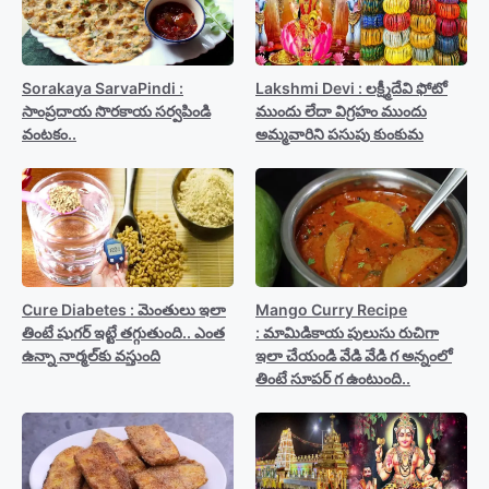
Sorakaya SarvaPindi :
Lakshmi Devi : లక్ష్మీదేవి ఫోటో
సాంప్రదాయ సొరకాయ సర్వపిండి
ముందు లేదా విగ్రహం ముందు
వంటకం..
అమ్మవారిని పసుపు కుంకుమ
Cure Diabetes : మెంతులు ఇలా
Mango Curry Recipe
తింటే షుగర్ ఇట్టే తగ్గుతుంది.. ఎంత
: మామిడికాయ పులుసు రుచిగా
ఉన్నా నార్మల్‍కు వస్తుంది
ఇలా చేయండి వేడి వేడి గ అన్నంలో
తింటే సూపర్ గ ఉంటుంది..