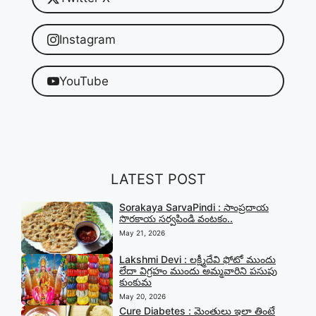
Instagram
YouTube
LATEST POST
Sorakaya SarvaPindi : సాంప్రదాయ
సొరకాయ సర్వపిండి వంటకం..
May 21, 2026
Lakshmi Devi : లక్ష్మీదేవి ఫోటో ముందు
లేదా విగ్రహం ముందు అమ్మవారిని పసుపు
కుంకుమ
May 20, 2026
Cure Diabetes : మెంతులు ఇలా తింటే