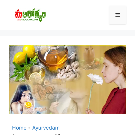
Skip
to
Menu
content
Home
»
Ayurvedam