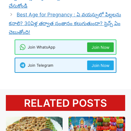
చేసుకోండి
Best Age for Pregnancy : ఏ వయస్సులో పిల్లలను
కనాలి? 30ఏళ్ల తర్వాత సంతానం కలుగుతుందా? సైన్స్ ఏం
చెబుతోంది!
Join WhatsApp
Join Now
Join Telegram
Join Now
RELATED POSTS