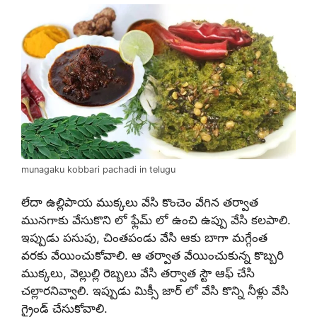
munagaku kobbari pachadi in telugu
లేదా ఉల్లిపాయ ముక్కలు వేసి కొంచెం వేగిన తర్వాత
మునగాకు వేసుకొని లో ఫ్లేమ్ లో ఉంచి ఉప్పు వేసి కలపాలి.
ఇప్పుడు పసుపు, చింతపండు వేసి ఆకు బాగా మగ్గేంత
వరకు వేయించుకోవాలి. ఆ తర్వాత వేయించుకున్న కొబ్బరి
ముక్కలు, వెల్లుల్లి రెబ్బలు వేసి తర్వాత స్టౌ ఆఫ్ చేసి
చల్లారనివ్వాలి. ఇప్పుడు మిక్సీ జార్ లో వేసి కొన్ని నీళ్లు వేసి
గ్రైండ్ చేసుకోవాలి.