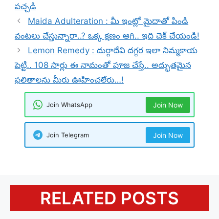
పచ్చడి
Maida Adulteration : మీ ఇంట్లో మైదాతో పిండి
వంటలు చేస్తున్నారా..? ఒక్క క్షణం ఆగి.. ఇది చెక్ చేయండి!
Lemon Remedy : దుర్గాదేవి దగ్గర ఇలా నిమ్మకాయ
పెట్టి.. 108 సార్లు ఈ నామంతో పూజ చేస్తే.. అద్భుతమైన
ఫలితాలను మీరు ఊహించలేరు…!
Join WhatsApp
Join Now
Join Telegram
Join Now
RELATED POSTS