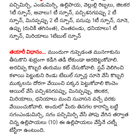
పచ్చిమిర్చి, ఎండుమిర్చి, ఉల్లిపాయ, వెల్లుల్లి రెబ్బలు, జిలకర
1టీ స్పూన్, ఆవాలు1 టీ స్పూన్, పచ్చిశనగపప్పు 2 టీ
స్పూన్, మినప్పప్పు 2 టీ స్పూన్, పసుపు 1టీ స్పూన్, నూనె,
ఉప్పు (రుచికి తగినంత), చింతపండు, ధనియాలు1 టీ
స్పూన్, మిరియాలు 1టేబుల్ స్పూన్
తయారీ విధానం…
ముందుగా గుప్పెడంత మునగాకును
తీసుకొని శుభ్రంగా కడిగి తడి లేకుండా ఆరబెట్టుకోవాలి.
అరచిప్ప కొబ్బరి తురుము కట్ చేసుకోవాలి. స్టవ్ వెలిగించి
కళాయి పెట్టుకుని రెండు టేబుల్ స్పూన్ల నూనె వేసి కొబ్బరి
ముక్కలను దోరగా వేయించి పక్కన పెట్టుకోవాలి కొంచెం
ఆయిల్ వేసి పచ్చిశనగపప్పు, మినప్పప్పు, జిలకర,
మిరియాలు, ధనియాలు మంచి సువాసన వచ్చే వరకు
వేయించుకోవాలి. అందులో మీరు తినగల కారాన్ని బట్టి
సగంఎండుమిర్చి, సగం పచ్చిమిర్చి వేసి పోపు వేగిన తర్వాత
చిన్న ఉల్లిపాయలు (10) ఈ ఉల్లిపాయలు వేస్తేనే చట్నీ
టేస్టీగా ఉంటుంది.