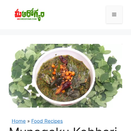
Skip
to
Menu
content
Home
»
Food Recipes