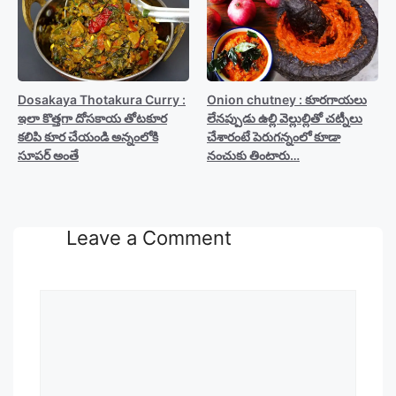
Dosakaya Thotakura Curry :
Onion chutney : కూరగాయలు
ఇలా కొత్తగా దోసకాయ తోటకూర
లేనప్పుడు ఉల్లి వెల్లుల్లితో చట్నీలు
కలిపి కూర చేయండి అన్నంలోకి
చేశారంటే పెరుగన్నంలో కూడా
సూపర్ అంతే
నంచుకు తింటారు…
Leave a Comment
Comment