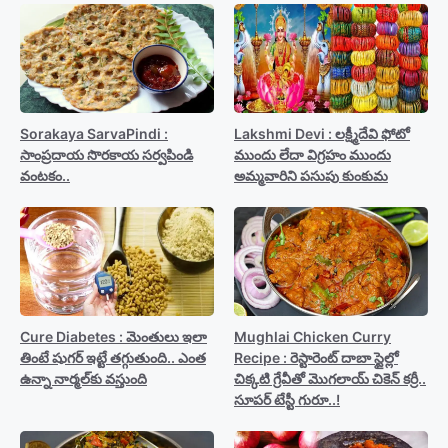
Sorakaya SarvaPindi :
Lakshmi Devi : లక్ష్మీదేవి ఫోటో
సాంప్రదాయ సొరకాయ సర్వపిండి
ముందు లేదా విగ్రహం ముందు
వంటకం..
అమ్మవారిని పసుపు కుంకుమ
Cure Diabetes : మెంతులు ఇలా
Mughlai Chicken Curry
తింటే షుగర్ ఇట్టే తగ్గుతుంది.. ఎంత
Recipe : రెస్టారెంట్ దాబా స్టైల్లో
ఉన్నా నార్మల్‍కు వస్తుంది
చిక్కటి గ్రేవీతో మొగలాయ్ చికెన్ కర్రీ..
సూపర్ టేస్టీ గురూ..!