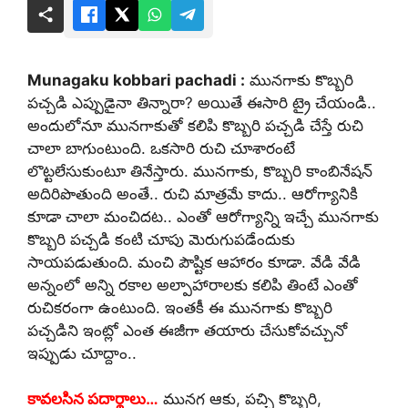
Munagaku kobbari pachadi :
మునగాకు కొబ్బరి
పచ్చడి ఎప్పుడైనా తిన్నారా? అయితే ఈసారి ట్రై చేయండి..
అందులోనూ మునగాకుతో కలిపి కొబ్బరి పచ్చడి చేస్తే రుచి
చాలా బాగుంటుంది. ఒకసారి రుచి చూశారంటే
లొట్టలేసుకుంటూ తినేస్తారు. మునగాకు, కొబ్బరి కాంబినేషన్
అదిరిపొతుంది అంతే.. రుచి మాత్రమే కాదు.. ఆరోగ్యానికి
కూడా చాలా మంచిదట.. ఎంతో ఆరోగ్యాన్ని ఇచ్చే మునగాకు
కొబ్బరి పచ్చడి కంటి చూపు మెరుగుపడేందుకు
సాయపడుతుంది. మంచి పౌష్టిక ఆహారం కూడా. వేడి వేడి
అన్నంలో అన్ని రకాల అల్పాహారాలకు కలిపి తింటే ఎంతో
రుచికరంగా ఉంటుంది. ఇంతకీ ఈ మునగాకు కొబ్బరి
పచ్చడిని ఇంట్లో ఎంత ఈజీగా తయారు చేసుకోవచ్చునో
ఇప్పుడు చూద్దాం..
కావలసిన పదార్థాలు…
మునగ ఆకు, పచ్చి కొబ్బరి,