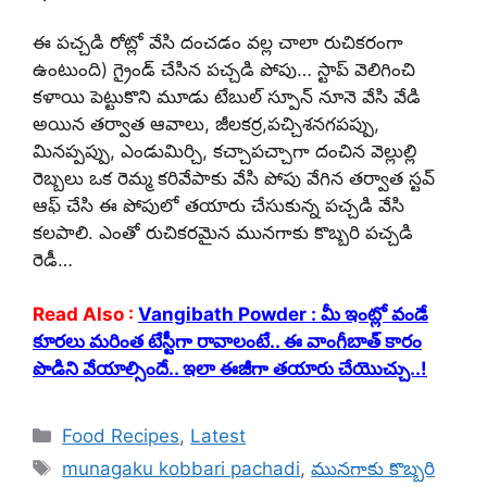
ఈ పచ్చడి రోట్లో వేసి దంచడం వల్ల చాలా రుచికరంగా
ఉంటుంది) గ్రైండ్ చేసిన పచ్చడి పోపు… స్టాప్ వెలిగించి
కళాయి పెట్టుకొని మూడు టేబుల్ స్పూన్ నూనె వేసి వేడి
అయిన తర్వాత ఆవాలు, జీలకర్ర,పచ్చిశనగపప్పు,
మినప్పప్పు, ఎండుమిర్చి, కచ్చాపచ్చాగా దంచిన వెల్లుల్లి
రెబ్బలు ఒక రెమ్మ కరివేపాకు వేసి పోపు వేగిన తర్వాత స్టవ్
ఆఫ్ చేసి ఈ పోపులో తయారు చేసుకున్న పచ్చడి వేసి
కలపాలి. ఎంతో రుచికరమైన మునగాకు కొబ్బరి పచ్చడి
రెడీ…
Read Also :
Vangibath Powder : మీ ఇంట్లో వండే
కూరలు మరింత టేస్టీగా రావాలంటే.. ఈ వాంగీబాత్ కారం
పొడిని వేయాల్సిందే.. ఇలా ఈజీగా తయారు చేయొచ్చు..!
Categories
Food Recipes
,
Latest
Tags
munagaku kobbari pachadi
,
మునగాకు కొబ్బరి