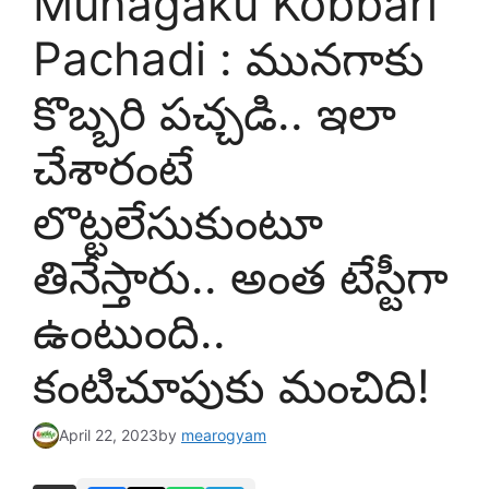
Munagaku Kobbari
Pachadi : మునగాకు
కొబ్బరి పచ్చడి.. ఇలా
చేశారంటే
లొట్టలేసుకుంటూ
తినేస్తారు.. అంత టేస్టీగా
ఉంటుంది..
కంటిచూపుకు మంచిది!
April 22, 2023
by
mearogyam