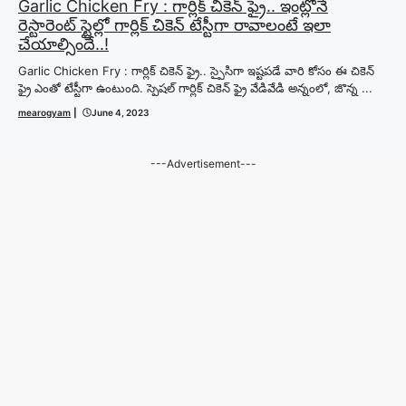
Garlic Chicken Fry : గార్లిక్ చికెన్ ఫ్రై.. ఇంట్లోనే
రెస్టారెంట్ స్టైల్లో గార్లిక్ చికెన్ టేస్టీగా రావాలంటే ఇలా
చేయాల్సిందే..!
Garlic Chicken Fry : గార్లిక్ చికెన్ ఫ్రై.. స్పైసిగా ఇష్టపడే వారి కోసం ఈ చికెన్
ఫ్రై ఎంతో టేస్టీగా ఉంటుంది. స్పెషల్ గార్లిక్ చికెన్ ఫ్రై వేడివేడి అన్నంలో, జొన్న ...
mearogyam
|
June 4, 2023
---Advertisement---