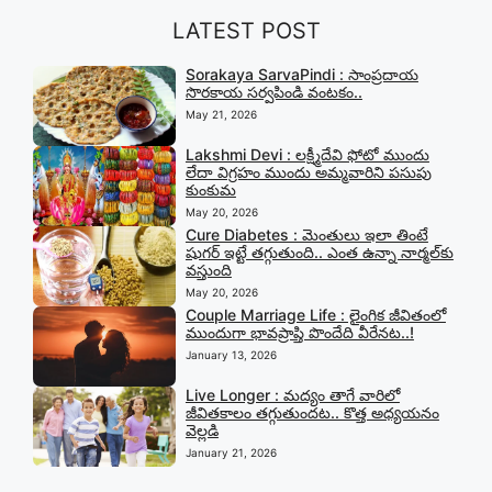
LATEST POST
Sorakaya SarvaPindi : సాంప్రదాయ
సొరకాయ సర్వపిండి వంటకం..
May 21, 2026
Lakshmi Devi : లక్ష్మీదేవి ఫోటో ముందు
లేదా విగ్రహం ముందు అమ్మవారిని పసుపు
కుంకుమ
May 20, 2026
Cure Diabetes : మెంతులు ఇలా తింటే
షుగర్ ఇట్టే తగ్గుతుంది.. ఎంత ఉన్నా నార్మల్‍కు
వస్తుంది
May 20, 2026
Couple Marriage Life : లైంగిక జీవితంలో
ముందుగా భావప్రాప్తి పొందేది వీరేనట..!
January 13, 2026
Live Longer : మద్యం తాగే వారిలో
జీవితకాలం తగ్గుతుందట.. కొత్త అధ్యయనం
వెల్లడి
January 21, 2026