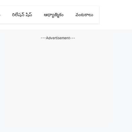
ు
రిలేషన్ షిప్
ఆధ్యాత్మికం
వంటకాలు
---Advertisement---