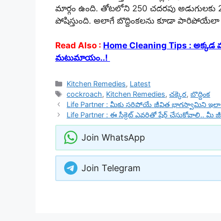
మార్గం ఉంది. తోట‌లోని 250 చ‌ద‌ర‌పు అడుగుల‌కు 2.2
పోషిస్తుంది. అలాగే బొద్దింకలను కూడా పారిపోయేలా చ
Read Also :
Home Cleaning Tips : అక్కడ మ
మటుమాయం..!
Categories
Kitchen Remedies
,
Latest
Tags
cockroach
,
Kitchen Remedies
,
చ‌క్కెర
,
బొద్దింక
Life Partner : మీకు సరిపోయే జీవిత భాగస్వామిని ఇలా ఈ
Life Partner : ఈ సీక్రెట్ ఎవరితో షేర్ చేసుకోవాలి.. మీ జ
Join WhatsApp
Join Telegram