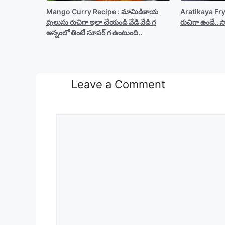
Mango Curry Recipe : మామిడికాయ
Aratikaya Fr
పులుసు రుచిగా ఇలా చేయండి వేడి వేడి గ
రుచిగా ఉండే.. స్న
అన్నంలో తింటే సూపర్ గ ఉంటుంది..
Leave a Comment
Comment