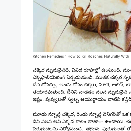
Kitchen Remedies : How to Kill Roaches Naturally With
చ‌క్కెర మృదువైన‌ది. వివిధ రూపాల్లో ఉంటుంది. ముత
ఎక్స్‌ఫోలియేటింగ్ ఏర్ప‌డుతుంది. ముత‌క చ‌క్క‌ర స్ప‌
చేసుకోవ‌చ్చు. అందు కోసం చ‌క్కెర‌, నూనె, ఆలివ్, బ
త‌యార‌వుతుంది. దీనిని వాడ‌డం వ‌ల‌న మృదువైన చ‌ర్మ
ఇష్టం. పువ్వులతో స్వ‌ల్ప ఆయుర్ధాయం వాటిని క‌త్
మూడు స్పూన్ల చ‌క్కెర‌, రెండు స్పూన్ల వెనిగ‌ర్‌తో ఒక
దీని వ‌ల‌న అవి ఎక్క‌వ కాలం తాజాగా ఉంటాయి. చ‌క్కె
పెరుగుద‌లను నిరోధిస్తుంది. తెగుళ్లు, పురుగుల‌తో 