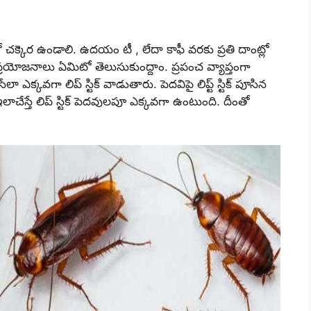
ో చ‌క్కెర‌ ఉండాలి. ఉద‌యం టీ , లేదా కాఫీ వ‌ర‌కు ప్ర‌తి దాంట్లో
 ప్ర‌యోజ‌నాలు ఏమిటో తెలుసుకుంద్దాం. ప్ర‌పంచ వ్యాప్తంగా
 ఎక్క‌వ‌గా లిప్ స్టిక్ వాడుతారు. పెద‌విపై లిప్ట్ స్టిక్ పూసిన
చేస్తే లిప్ స్టిక్ పెద‌వుల‌పూ ఎక్క‌వ‌గా ఉంటుంది. దీంతో