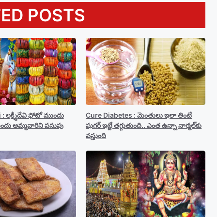
TED POSTS
 లక్ష్మీదేవి ఫోటో ముందు
Cure Diabetes : మెంతులు ఇలా తింటే
ుందు అమ్మవారిని పసుపు
షుగర్ ఇట్టే తగ్గుతుంది.. ఎంత ఉన్నా నార్మల్‍కు
వస్తుంది