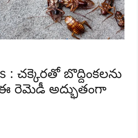
: చక్కెరతో బొద్దింకలను
ఈ రెమెడీ అద్భుతంగా