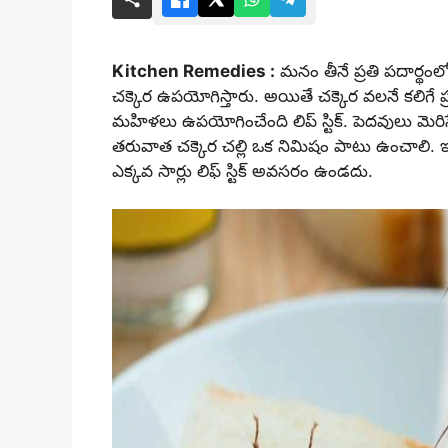
Kitchen Remedies :
మ‌నం తీనే ప్ర‌తి ప‌దార్థంల
చ‌క్కెర ఉప‌యోగిస్తారు. అయితే చ‌క్కెర వ‌ల‌నే క‌లిగే
మ‌హిళ‌లు ఉప‌యోగించేంది లిప్ స్టిక్. పెద‌వులు మెరిసేలా
త‌రువాత చ‌క్కెర చ‌ల్లి ఒక నిమిషం పాటు ఉంచాలి. ఇలా
ఎక్క‌వ సార్లు లిఫ్ స్టిక్ అవ‌స‌రం ఉండ‌దు.