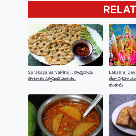
RELA
Sorakaya SarvaPindi : సాంప్రదాయ
Lakshmi Devi :
సొరకాయ సర్వపిండి వంటకం..
లేదా విగ్రహం మ
కుంకుమ