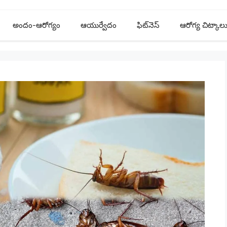
అందం-ఆరోగ్యం
ఆయుర్వేదం
ఫిట్‌నెస్
ఆరోగ్య చిట్కాల