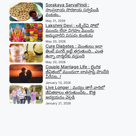
Sorakaya SarvaPindi :
సాంప్రదాయ సొరకాయ సర్వపిండి
వంటకం..
May 21, 2026
Lakshmi Devi : లక్ష్మీదేవి ఫోటో
ముందు లేదా విగ్రహం ముందు
అమ్మవారిని పసుపు కుంకుమ
May 20, 2026
Cure Diabetes : మెంతులు ఇలా
తింటే షుగర్ ఇట్టే తగ్గుతుంది.. ఎంత
ఉన్నా నార్మల్‍కు వస్తుంది
May 20, 2026
Couple Marriage Life : లైంగిక
జీవితంలో ముందుగా భావప్రాప్తి పొందేది
వీరేనట..!
January 13, 2026
Live Longer : మద్యం తాగే వారిలో
జీవితకాలం తగ్గుతుందట.. కొత్త
అధ్యయనం వెల్లడి
January 21, 2026