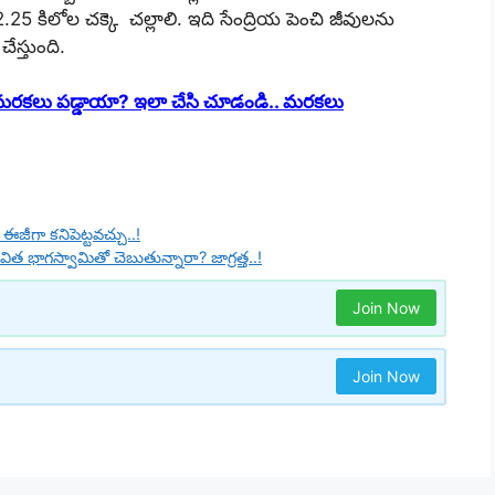
5 కిలోల చ‌క్కె చల్లాలి. ఇది సేంద్రియ పెంచి జీవుల‌ను
ేస్తుంది.
రకలు పడ్డాయా? ఇలా చేసి చూడండి.. మరకలు
జీగా కనిపెట్టవచ్చు..!
ీవిత భాగస్వామితో చెబుతున్నారా? జాగ్రత్త..!
Join Now
Join Now