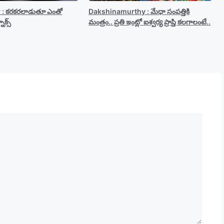
y : కరకరలాడుతూ ఎంతో
Dakshinamurthy : మేధా సంపత్తికి
ాక్స్
మంత్రం.. ప్రతి ఇంట్లో ఐశ్వర్య ప్రాప్తి కలగాలంటే..