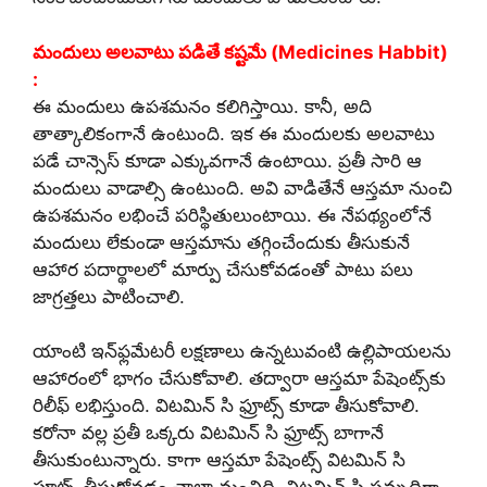
మందులు అలవాటు పడితే కష్టమే (Medicines Habbit)
:
ఈ మందులు ఉపశమనం కలిగిస్తాయి. కానీ, అది
తాత్కాలికంగానే ఉంటుంది. ఇక ఈ మందులకు అలవాటు
పడే చాన్సెస్ కూడా ఎక్కువగానే ఉంటాయి. ప్రతీ సారి ఆ
మందులు వాడాల్సి ఉంటుంది. అవి వాడితేనే ఆస్తమా నుంచి
ఉపశమనం లభించే పరిస్థితులుంటాయి. ఈ నేపథ్యంలోనే
మందులు లేకుండా ఆస్తమాను తగ్గించేందుకు తీసుకునే
ఆహార పదార్థాలలో మార్పు చేసుకోవడంతో పాటు పలు
జాగ్రత్తలు పాటించాలి.
యాంటి ఇన్‌ఫ్లమేటరీ లక్షణాలు ఉన్నటువంటి ఉల్లిపాయలను
ఆహారంలో భాగం చేసుకోవాలి. తద్వారా ఆస్తమా పేషెంట్స్‌కు
రిలీఫ్ లభిస్తుంది. విటమిన్ సి ఫ్రూట్స్ కూడా తీసుకోవాలి.
కరోనా వల్ల ప్రతీ ఒక్కరు విటమిన్ సి ఫ్రూట్స్ బాగానే
తీసుకుంటున్నారు. కాగా ఆస్తమా పేషెంట్స్ విటమిన్ సి