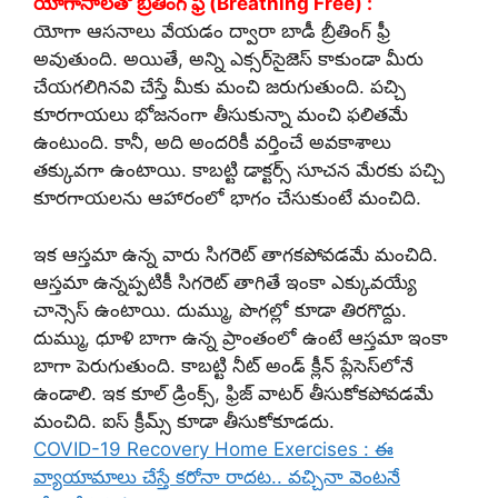
యోగాసాలతో బ్రీతింగ్ ఫ్రీ (Breathing Free) :
యోగా ఆసనాలు వేయడం ద్వారా బాడీ బ్రీతింగ్ ఫ్రీ
అవుతుంది. అయితే, అన్ని ఎక్సర్‌సైజెస్ కాకుండా మీరు
చేయగలిగినవి చేస్తే మీకు మంచి జరుగుతుంది. పచ్చి
కూరగాయలు భోజనంగా తీసుకున్నా మంచి ఫలితమే
ఉంటుంది. కానీ, అది అందరికీ వర్తించే అవకాశాలు
తక్కువగా ఉంటాయి. కాబట్టి డాక్టర్స్ సూచన మేరకు పచ్చి
కూరగాయలను ఆహారంలో భాగం చేసుకుంటే మంచిది.
ఇక ఆస్తమా ఉన్న వారు సిగరెట్ తాగకపోవడమే మంచిది.
ఆస్తమా ఉన్నప్పటికీ సిగరెట్ తాగితే ఇంకా ఎక్కువయ్యే
చాన్సెస్ ఉంటాయి. దుమ్ము, పొగల్లో కూడా తిరగొద్దు.
దుమ్ము, ధూళి బాగా ఉన్న ప్రాంతంలో ఉంటే ఆస్తమా ఇంకా
బాగా పెరుగుతుంది. కాబట్టి నీట్ అండ్ క్లీన్ ప్లేసెస్‌లోనే
ఉండాలి. ఇక కూల్ డ్రింక్స్, ఫ్రిజ్ వాటర్ తీసుకోకపోవడమే
మంచిది. ఐస్ క్రీమ్స్ కూడా తీసుకోకూడదు.
COVID-19 Recovery Home Exercises : ఈ
వ్యాయామాలు చేస్తే కరోనా రాదట.. వచ్చినా వెంటనే