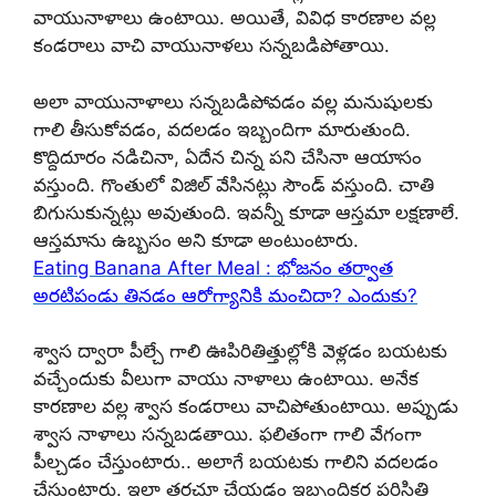
వాయునాళాలు ఉంటాయి. అయితే, వివిధ కారణాల వల్ల
కండరాలు వాచి వాయునాళలు సన్నబడిపోతాయి.
అలా వాయునాళాలు సన్నబడిపోవడం వల్ల మనుషులకు
గాలి తీసుకోవడం, వదలడం ఇబ్బందిగా మారుతుంది.
కొద్దిదూరం నడిచినా, ఏదేన చిన్న పని చేసినా ఆయాసం
వస్తుంది. గొంతులో విజిల్ వేసినట్లు సౌండ్ వస్తుంది. చాతి
బిగుసుకున్నట్లు అవుతుంది. ఇవన్నీ కూడా ఆస్తమా లక్షణాలే.
ఆస్తమాను ఉబ్బసం అని కూడా అంటుంటారు.
Eating Banana After Meal : భోజనం తర్వాత
అరటిపండు తినడం ఆరోగ్యానికి మంచిదా? ఎందుకు?
శ్వాస ద్వారా పీల్చే గాలి ఊపిరితిత్తుల్లోకి వెళ్లడం బయటకు
వచ్చేందుకు వీలుగా వాయు నాళాలు ఉంటాయి. అనేక
కారణాల వల్ల శ్వాస కండరాలు వాచిపోతుంటాయి. అప్పుడు
శ్వాస నాళాలు సన్నబడతాయి. ఫలితంగా గాలి వేగంగా
పీల్చడం చేస్తుంటారు.. అలాగే బయటకు గాలిని వదలడం
చేస్తుంటారు. ఇలా తరచూ చేయడం ఇబ్బందికర పరిస్థితి