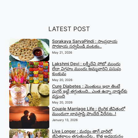
LATEST POST
Sorakaya SarvaPindi : సాంప్రదాయ
సొరకాయ సర్వపిండి వంటకం..
May 21, 2026
Lakshmi Devi : లక్ష్మీదేవి ఫోటో ముందు
లేదా విగ్రహం ముందు అమ్మవారిని పసుపు
కుంకుమ
May 20, 2026
Cure Diabetes : మెంతులు ఇలా తింటే
షుగర్ ఇట్టే తగ్గుతుంది.. ఎంత ఉన్నా నార్మల్‍కు
వస్తుంది
May 20, 2026
Couple Marriage Life : లైంగిక జీవితంలో
ముందుగా భావప్రాప్తి పొందేది వీరేనట..!
January 13, 2026
Live Longer : మద్యం తాగే వారిలో
జీవితకాలం తగ్గుతుందట.. కొత్త అధ్యయనం