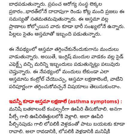
బాధపడుతున్నారు. ప్రపంచ ఆరోగ్య సంస్థ లెక్కల
ప్రకారం..భారత్‌లోనే దాదాపుగా రెండు కోట్ల మంది ప్రజలు ఈ
సమస్యతో సతమతమవుతున్నారు. ఈ ఆస్తమా వల్ల
ప్రాణాలు కోల్పోయిన వారు కూడా భారీ సంఖ్యలోనే ఉన్నారు.
పిల్లలు సైతం ఆస్తమాతో ఇబ్బంది పడుతున్నారు.
ఈ నేపథ్యంలో ఆస్తమా తగ్గించేకునేందుకుగాను మందులు
వాడుతున్నారు. అయితే, ఇంగ్లిష్ మందుల వాడకం వల్ల సైడ్
ఎఫెక్ట్స్ వచ్చి మరిన్ని ఇబ్బందులు పడుతున్నట్లు పలువురు
చెప్తున్నారు. ఈ నేపథ్యంలో మందులు లేకుండా ఎలా
ఆస్తమాను కంట్రోల్ చేయొచ్చు, ఆస్తమా లక్షణాలెంటి, వాటిని
పరిపూర్ణంగా తగ్గించుకోవచ్చనే విషయాలు తెలుసుకుందాం.
ఇవన్నీ కూడా ఆస్తమా లక్షణాలే (asthma symptoms) :
మనిషి బతకాలంటే కంపల్సరీగా ఊపిరి తీసుకోవాలి. అనగా
పీల్చే గాలి ఊపిరితిత్తులలోకి వెళ్లాలి. అలా ఊపిరి
పీల్చినపుడు గాలి లోపలికి వెళ్లడంతో పాటు బయటకు కూడా
రావాలి. అలా రావడానికి, లోపలికి వెళ్లడానికి మనిషికి