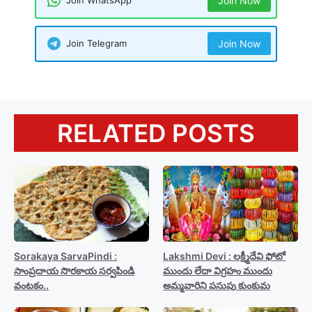
Join WhatsApp
Join Now
Join Telegram
Join Now
RELATED POSTS
Sorakaya SarvaPindi :
Lakshmi Devi : లక్ష్మీదేవి ఫోటో
సాంప్రదాయ సొరకాయ సర్వపిండి
ముందు లేదా విగ్రహం ముందు
వంటకం..
అమ్మవారిని పసుపు కుంకుమ