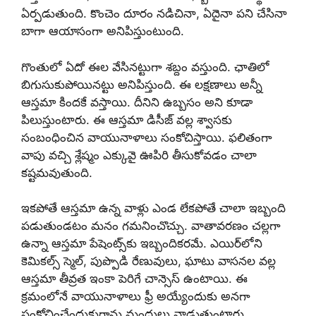
ఏర్పడుతుంది. కొంచెం దూరం నడిచినా, ఏదైనా పని చేసినా
బాగా ఆయాసంగా అనిపిస్తుంటుంది.
గొంతులో ఏదో ఈల వేసినట్టుగా శబ్దం వస్తుంది. ఛాతిలో
బిగుసుకుపోయినట్టు అనిపిస్తుంది. ఈ లక్షణాలు అన్నీ
ఆస్తమా కిందకే వస్తాయి. దీనిని ఉబ్బసం అని కూడా
పిలుస్తుంటారు. ఈ ఆస్తమా డిసీజ్ వల్ల శ్వాసకు
సంబంధించిన వాయునాళాలు సంకోచిస్తాయి. ఫలితంగా
వాపు వచ్చి శ్లేష్మం ఎక్కువై ఊపిరి తీసుకోవడం చాలా
కష్టమవుతుంది.
ఇకపోతే ఆస్తమా ఉన్న వాళ్లు ఎండ లేకపోతే చాలా ఇబ్బంది
పడుతుండటం మనం గమనించొచ్చు. వాతావరణం చల్లగా
ఉన్నా ఆస్తమా పేషెంట్స్‌కు ఇబ్బందికరమే. ఎయిర్‌లోని
కెమికల్స్ స్మెల్, పుప్పొడి రేణువులు, ఘాటు వాసనల వల్ల
ఆస్తమా తీవ్రత ఇంకా పెరిగే చాన్సెస్ ఉంటాయి. ఈ
క్రమంలోనే వాయునాళాలు ఫ్రీ అయ్యేందుకు అనగా
సంకోచించేందుకుగాను మందులు వాడుతుంటారు.