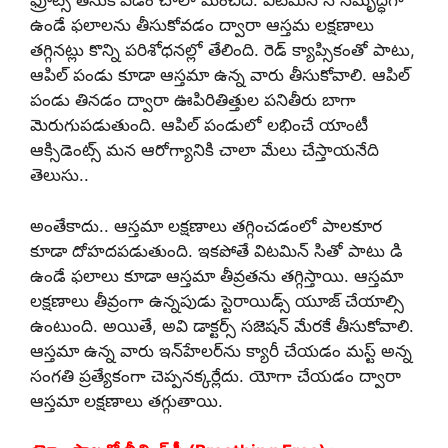
ఫ్రూట్స్ తీసుకోవడం చాలా మంచిది. విటమిన్ సి సమృద్ధిగా
ఉండే ఫలాలను తీసుకోవడం ద్వారా ఆస్తమ లక్షణాలు
తగ్గినట్లు కొన్ని పరిశోధనల్లో తేలింది. రెడ్ క్యాప్సికంతో పాటు,
ఆపిల్ పండు కూడా ఆస్తమా ఉన్న వారు తీసుకోవాలి. ఆపిల్
పండు తినడం ద్వారా ఊపిరితిత్తుల పనితీరు బాగా
మెరుగుపడుతుంది. ఆపిల్ పండులో లభించే యాంటీ
ఆక్సిడెంట్స్ మన ఆరోగ్యానికి చాలా మేలు చేస్తాయనేది
తెలుసు..
అంతేకాదు.. ఆస్తమా లక్షణాలు తగ్గించడంలో పాలకూర
కూడా దోహదపడుతుంది. ఇకపోతే విటమిన్ సి‌తో పాటు డి
ఉండే ఫలాలు కూడా ఆస్తమా తీవ్రతను తగ్గిస్తాయి. ఆస్తమా
లక్షణాలు తీవ్రంగా ఉన్నపుడు స్టెరాయిడ్స్ యూజ్ చేయాల్సి
ఉంటుంది. అయితే, అవి డాక్టర్స్ సజెషన్ మేరకే తీసుకోవాలి.
ఆస్తమా ఉన్న వారు ఇన్‌హేలర్‌ను క్యారీ చేయడం మస్ట్ అన్న
సంగతి ప్రత్యేకంగా చెప్పనక్కర్లేదు. యోగా చేయడం ద్వారా
ఆస్తమా లక్షణాలు తగ్గుతాయి.