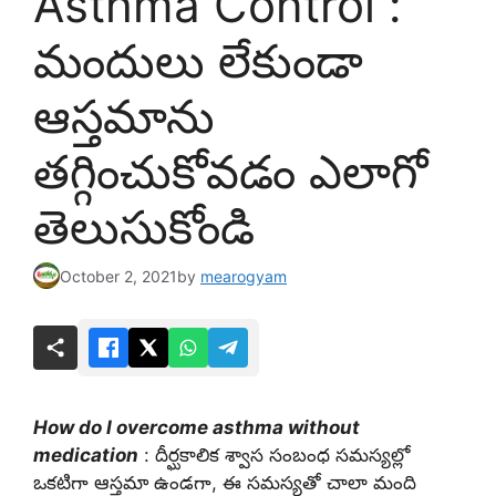
Asthma Control :
మందులు లేకుండా
ఆస్తమాను
తగ్గించుకోవడం ఎలాగో
తెలుసుకోండి
October 2, 2021
by
mearogyam
How do I overcome asthma without
medication
: దీర్ఘకాలిక శ్వాస సంబంధ సమస్యల్లో
ఒకటిగా ఆస్తమా ఉండగా, ఈ సమస్యతో చాలా మంది