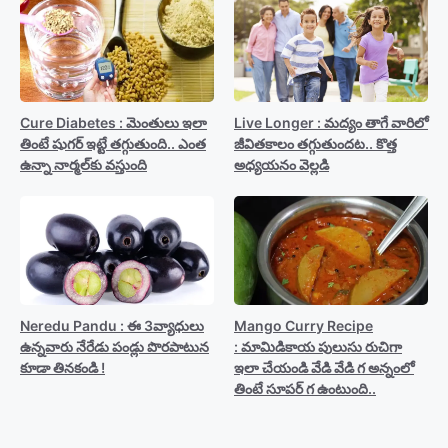
Cure Diabetes : మెంతులు ఇలా
Live Longer : మద్యం తాగే వారిలో
తింటే షుగర్ ఇట్టే తగ్గుతుంది.. ఎంత
జీవితకాలం తగ్గుతుందట.. కొత్త
ఉన్నా నార్మల్‍కు వస్తుంది
అధ్యయనం వెల్లడి
Neredu Pandu : ఈ 3వ్యాధులు
Mango Curry Recipe
ఉన్నవారు నేరేడు పండ్లు పొరపాటున
: మామిడికాయ పులుసు రుచిగా
కూడా తినకండి !
ఇలా చేయండి వేడి వేడి గ అన్నంలో
తింటే సూపర్ గ ఉంటుంది..