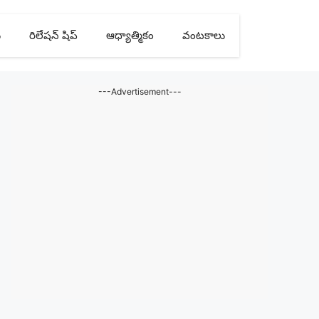
ు
రిలేషన్ షిప్
ఆధ్యాత్మికం
వంటకాలు
---Advertisement---