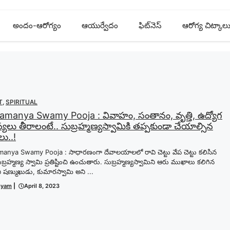
అందం-ఆరోగ్యం
ఆయుర్వేదం
ఫిట్‌నెస్
ఆరోగ్య చిట్కాల
T
,
SPIRITUAL
amanya Swamy Pooja : వివాహం, సంతానం, వృత్తి, ఉద్యోగ
లు తీరాలంటే.. సుబ్రహ్మణ్యస్వామికి తప్పకుండా చేయాల్సిన
ు..!
anya Swamy Pooja : సాధారణంగా దేవాలయాలలో రావి చెట్టు వేప చెట్టు కలిసిన
ుబ్రహ్మణ్య స్వామి ప్రతిష్టించి ఉంచుతారు. సుబ్రహ్మణ్యస్వామిని ఆరు ముఖాలు కలిగిన
ి షణ్ముఖుడు, కుమారస్వామి అని ...
gyam
|
April 8, 2023