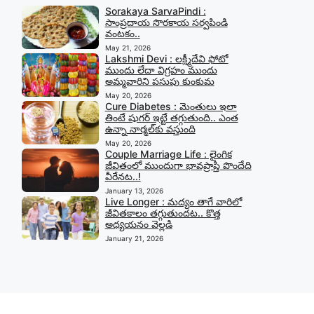
Sorakaya SarvaPindi :
సాంప్రదాయ సొరకాయ సర్వపిండి
వంటకం..
May 21, 2026
Lakshmi Devi : లక్ష్మీదేవి ఫోటో
ముందు లేదా విగ్రహం ముందు
అమ్మవారిని పసుపు కుంకుమ
May 20, 2026
Cure Diabetes : మెంతులు ఇలా
తింటే షుగర్ ఇట్టే తగ్గుతుంది.. ఎంత
ఉన్నా నార్మల్‍కు వస్తుంది
May 20, 2026
Couple Marriage Life : లైంగిక
జీవితంలో ముందుగా భావప్రాప్తి పొందేది
వీరేనట..!
January 13, 2026
Live Longer : మద్యం తాగే వారిలో
జీవితకాలం తగ్గుతుందట.. కొత్త
అధ్యయనం వెల్లడి
January 21, 2026