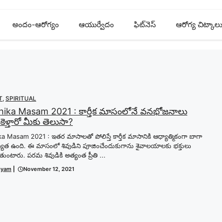
అందం-ఆరోగ్యం
ఆయుర్వేదం
ఫిట్‌నెస్
ఆరోగ్య చిట్కాల
T
,
SPIRITUAL
hika Masam 2021 : కార్తీక మాసంలోనే వనభోజనాలు
ెళ్తారో మీకు తెలుసా?
ka Masam 2021 : ఇతర మాసాలతో పోలిస్తే కార్తీక మాసానికి ఆధ్యాత్మికంగా బాగా
ఖ్యత ఉంది. ఈ మాసంలో శివుడిని పూజించేందుకుగాను శైవాలయాలకు భక్తులు
ుతుంటారు. పరమ శివుడికి అత్యంత ప్రీతి ...
gyam
|
November 12, 2021