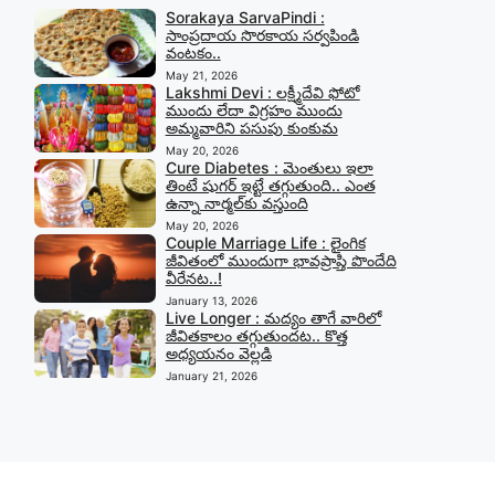
Sorakaya SarvaPindi :
సాంప్రదాయ సొరకాయ సర్వపిండి
వంటకం..
May 21, 2026
Lakshmi Devi : లక్ష్మీదేవి ఫోటో
ముందు లేదా విగ్రహం ముందు
అమ్మవారిని పసుపు కుంకుమ
May 20, 2026
Cure Diabetes : మెంతులు ఇలా
తింటే షుగర్ ఇట్టే తగ్గుతుంది.. ఎంత
ఉన్నా నార్మల్‍కు వస్తుంది
May 20, 2026
Couple Marriage Life : లైంగిక
జీవితంలో ముందుగా భావప్రాప్తి పొందేది
వీరేనట..!
January 13, 2026
Live Longer : మద్యం తాగే వారిలో
జీవితకాలం తగ్గుతుందట.. కొత్త
అధ్యయనం వెల్లడి
January 21, 2026