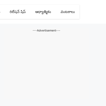
ు
రిలేషన్ షిప్
ఆధ్యాత్మికం
వంటకాలు
---Advertisement---