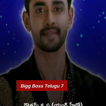
Bigg Boss Telugu 7
గౌతమ్ కృష్ణ (యంగ్ హీరో)