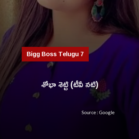
Bigg Boss Telugu 7
శోభా శెట్టి (టీవీ నటి)
Source : Google