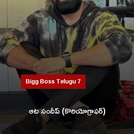
Bigg Boss Telugu 7
ఆట సందీప్ (కొరియోగ్రాఫర్)