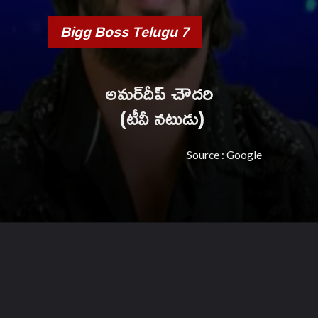
Bigg Boss Telugu 7
అమర్‌దీప్ చౌదరి
(టీవీ నటుడు)
Source : Google