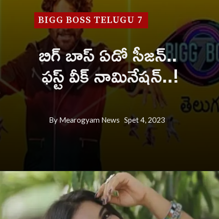
BIGG BOSS TELUGU 7
బిగ్ బాస్ ఏడో సీజన్..
ఫస్ట్ వీక్ నామినేషన్..!
By Mearogyam News Spet 4, 2023