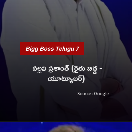
Bigg Boss Telugu 7
పల్లవి ప్రశాంత్ (రైతు బిడ్డ -
యూట్యూబర్)
Source : Google